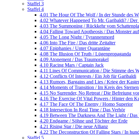
Staffel 3
Staffel 4
4.01 The Hour Of The Wolf / In der Stunde des W
4.02 Whatever Happened To Mr. Garibaldi? / Der 
4.03 The Summoning / Rückkehr vom Schattenpla
4.04 Falling Toward Apotheosis / Das Monster au
4.05 The Long Night / Tyrannenmord
4.06 Into The Fire / Das dritte Zeitalter
4.07 Epiphanies / Unter Quarantäne
4.08 The Illusion Of Truth / Lügenpropaganda
4.09 Atonement / Das Traumorakel
4.10 Racing Mars / Captain Jack
4.11 Lines Of Communication / Die Stimme des W
4.12 Conflicts Of Interests / Ein Job für Garibaldi
4.13 Rumors, Bargains and Lies / Krieg der Kaste
4.14 Moments of Transition / Im Kreis des Sternen
4.15 No Surrender, No Retreat / Die Befreiung vo
4.16 The Exercise Of Vital Powers / Hinter den Ku
4.17 The Face Of The Enemy / Homo Superior
4.18 Intersection In Real Time / Das Verhör
4.19 Between The Darkness And The Light / Das 
4.20 Endgame / Söhne und Töchter der Erde
4.21 Rising Star / Die neue Allianz
4.22 The Deconstruction Of Falling Stars / In hund
Staffel 5