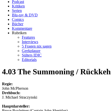
Podcast
Kritiken
Serien
Blu-ray & DVD
Comics
Bücher
Kommentare
Rubriken
Features
Interviews
5 Fragen nix sagen
Geekplauze
Sülters IDIC
Editorials
4.03 The Summoning / Rückkeh
Regie:
John McPherson
Drehbuch:
J. Michael Straczynski
Hauptdarsteller:
Bruce Boxleitner (Captain John Sheridan)