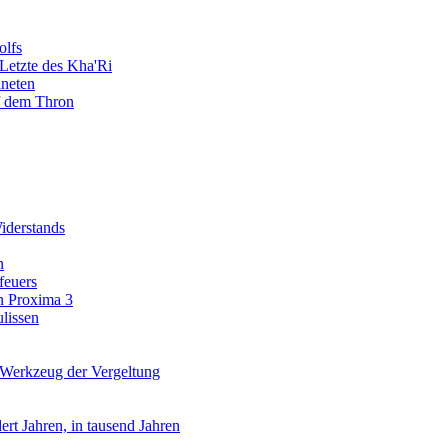
olfs
Letzte des Kha'Ri
neten
f dem Thron
iderstands
n
feuers
n Proxima 3
lissen
Werkzeug der Vergeltung
ert Jahren, in tausend Jahren