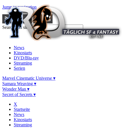
Jump to navigation
Search this site
News
Kinostarts
DVD/Blu-ray
Streaming
Serien
Marvel Cinematic Universe ▾
Samara Weaving ▾
Wonder Man ▾
Secret of Secrets ▾
X
Startseite
News
Kinostarts
Streaming