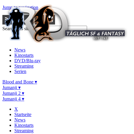
Jump to navigation
Search this site
News
Kinostarts
DVD/Blu-ray
Streaming
Serien
Blood and Bone ▾
Jumanji ▾
Jumanji 2 ▾
Jumanji 4 ▾
X
Startseite
News
Kinostarts
Streaming