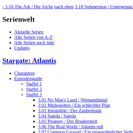
‹ 3.16 The Ark / Die Arche
nach oben
3.18 Submersion / Untergetauc
Serienwelt
Aktuelle Serien
Alle Serien von A-Z
Alle Serien nach Jahr
Updates
Stargate: Atlantis
Charaktere
Episodenguide
Staffel 1
Staffel 2
Staffel 3
3.01 No Man's Land / Niemandsland
3.02 Misbegotten / Ein schlechter Plan
3.03 Irresistible / Der Zaubertrank
3.04 Sateda / Sateda
3.05 Progeny / Der Bruderstreit
3.06 The Real World / Atlantis ruft
3.07 Common Ground / Ein ungewöhnlicher Verb