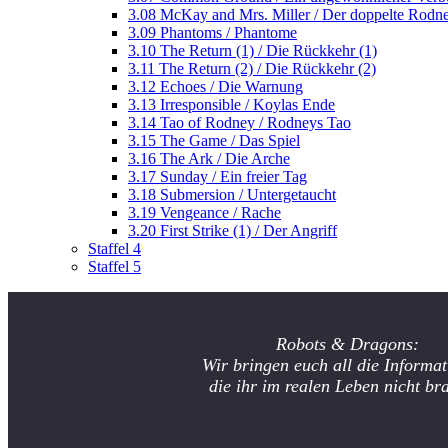
3.08 McKay and Mrs. Miller / Der doppelte Rodn
3.09 Phantoms / Phantome
3.10 The Return (1) / Die Rückkehr (1)
3.11 The Return (2) / Die Rückkehr (2)
3.12 Echoes / Die Warnung
3.13 Irresponsible / Koylas Ende
3.14 Tao of Rodney / Rodneys Tao
3.15 The Game / Das Spiel
3.16 The Ark / Die Arche
3.17 Sunday / Ein freier Tag
3.18 Submersion / Untergetaucht
3.19 Vengeance / Rache
3.20 First Strike (1) / Der Angriff
Staffel 4
Staffel 5
Robots & Dragons:
Wir bringen euch all die Informat
die ihr im realen Leben nicht br