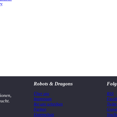
ey
Robots & Dragons
Folg
Über uns
RSS
ionen,
Impressum
Face
aucht.
Bei uns schreiben
Twitte
Partner
Goog
Datenschutz
YouT