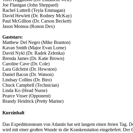
Joe Flanigan (John Sheppard)
Rachel Luttrell (Teyla Emmagan)
David Hewlett (Dr. Rodney McKay)
Paul McGillion (Dr. Carson Beckett)
Jason Momoa (Ronon Dex)
Gaststars:
Matthew Del Negro (Mike Branton)
Kavan Smith (Major Evan Lorne)
David Nykl (Dr. Radek Zelenka)
Brenda James (Dr. Katie Brown)
Caroline Cave (Dr. Cole)
Lara Gilchrist (Dr. Hewston)
Daniel Bacon (Dr. Watson)
Lindsay Collins (Dr. Biro)
Chuck Campbell (Technician)
Linda Ko (Head Nurse)
Pearce Visser (Opponent)
Brandy Heidrick (Pretty Marine)
Kurzinhalt
Das Expeditionsteam von Atlantis hat seit langem einen freien Tag. 
wird mit einer großen Wunde in die Krankenstation eingeliefert. Der Gr