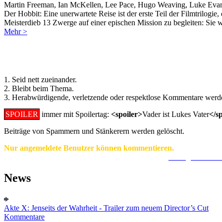
Martin Freeman, Ian McKellen, Lee Pace, Hugo Weaving, Luke Evan
Der Hobbit: Eine unerwartete Reise ist der erste Teil der Filmtrilogi
Meisterdieb 13 Zwerge auf einer epischen Mission zu begleiten: Sie
Mehr >
Regeln für Kommentare:
1. Seid nett zueinander.
2. Bleibt beim Thema.
3. Herabwürdigende, verletzende oder respektlose Kommentare werde
SPOILER
immer mit Spoilertag:
<spoiler>
Vader ist Lukes Vater
</s
Beiträge von Spammern und Stänkerern werden gelöscht.
Nur angemeldete Benutzer können kommentieren.
Ein Konto zu erstellen ist einfach und unkompliziert.
Hier geht's zur
News
Akte X: Jenseits der Wahrheit - Trailer zum neuem Director’s Cut
Kommentare