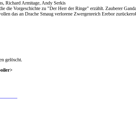
s, Richard Armitage, Andy Serkis
e, die die Vorgeschichte zu "Der Herr der Ringe" erzählt. Zauberer Gan
 wollen das an Drache Smaug verlorene Zwergenreich Erebor zurückero
n gelöscht.
poiler>
 Anmeldung
.