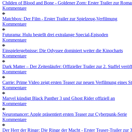
Childen of Blood and Bone - Goldener Zorn: Erster Trailer zur Roma
Kommentare
Matchbox: Der Film - Erster Trailer zur Spielzeug-Verfilmung
Kommentare
Futurama: Hulu bestellt drei extralange Special-Episoden
Kommentare
Einspielergebnisse: Die Odyssee dominiert weiter die Kinocharts
Kommentare
Dark Matter – Der Zeitenläufer: Offizieller Trailer zur 2. Staffel veröff
Kommentare
Carrie: Prime Video zeigt ersten Teaser zur neuen Verfilmung eines
Kommentare
Marvel kündigt Black Panther 3 und Ghost Rider offiziell an
Kommentare
Neuromancer: Apple präsentiert ersten Teaser zur Cyberpunk-Serie
Kommentare
Der Herr der Ringe: Die Ringe der Macht - Erster Teaser-Trailer zur 3.