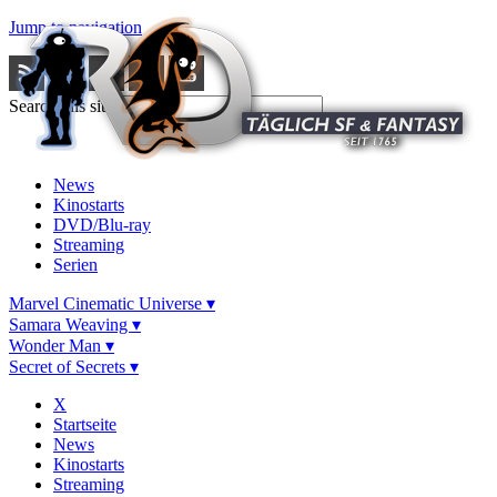
Jump to navigation
Search this site
News
Kinostarts
DVD/Blu-ray
Streaming
Serien
Marvel Cinematic Universe ▾
Samara Weaving ▾
Wonder Man ▾
Secret of Secrets ▾
X
Startseite
News
Kinostarts
Streaming