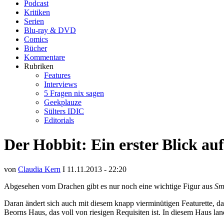
Podcast
Kritiken
Serien
Blu-ray & DVD
Comics
Bücher
Kommentare
Rubriken
Features
Interviews
5 Fragen nix sagen
Geekplauze
Sülters IDIC
Editorials
Der Hobbit: Ein erster Blick au
von
Claudia Kern
I 11.11.2013 - 22:20
Abgesehen vom Drachen gibt es nur noch eine wichtige Figur aus
Sm
Daran ändert sich auch mit diesem knapp vierminütigen Featurette, d
Beorns Haus, das voll von riesigen Requisiten ist. In diesem Haus l