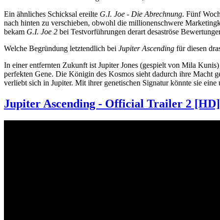
Ein ähnliches Schicksal ereilte
G.I. Joe - Die Abrechnung
. Fünf Woch
nach hinten zu verschieben, obwohl die millionenschwere Marketingk
bekam
G.I. Joe 2
bei Testvorführungen derart desaströse Bewertungen
Welche Begründung letztendlich bei
Jupiter Ascending
für diesen dra
In einer entfernten Zukunft ist Jupiter Jones (gespielt von Mila Kunis
perfekten Gene. Die Königin des Kosmos sieht dadurch ihre Macht ge
verliebt sich in Jupiter. Mit ihrer genetischen Signatur könnte sie e
Jupiter Ascending - Official Trailer 2 [HD]