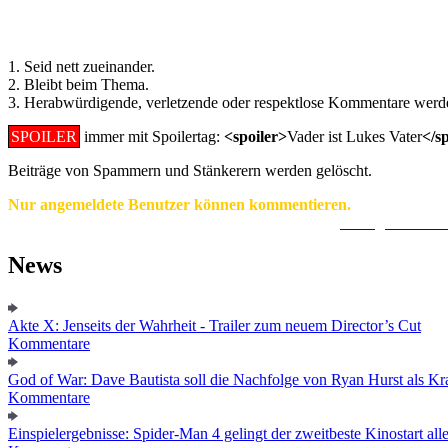
Regeln für Kommentare:
1. Seid nett zueinander.
2. Bleibt beim Thema.
3. Herabwürdigende, verletzende oder respektlose Kommentare werde
SPOILER
immer mit Spoilertag:
<spoiler>
Vader ist Lukes Vater
</s
Beiträge von Spammern und Stänkerern werden gelöscht.
Nur angemeldete Benutzer können kommentieren.
Ein Konto zu erstellen ist einfach und unkompliziert.
Hier geht's zur
News
Akte X: Jenseits der Wahrheit - Trailer zum neuem Director’s Cut
Kommentare
God of War: Dave Bautista soll die Nachfolge von Ryan Hurst als Kra
Kommentare
Einspielergebnisse: Spider-Man 4 gelingt der zweitbeste Kinostart alle