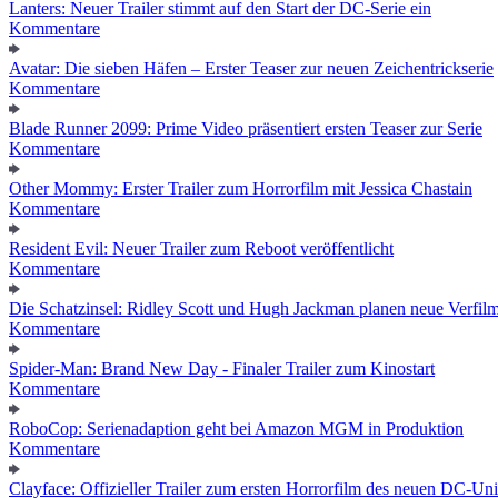
Lanters: Neuer Trailer stimmt auf den Start der DC-Serie ein
Kommentare
Avatar: Die sieben Häfen – Erster Teaser zur neuen Zeichentrickserie
Kommentare
Blade Runner 2099: Prime Video präsentiert ersten Teaser zur Serie
Kommentare
Other Mommy: Erster Trailer zum Horrorfilm mit Jessica Chastain
Kommentare
Resident Evil: Neuer Trailer zum Reboot veröffentlicht
Kommentare
Die Schatzinsel: Ridley Scott und Hugh Jackman planen neue Verfil
Kommentare
Spider-Man: Brand New Day - Finaler Trailer zum Kinostart
Kommentare
RoboCop: Serienadaption geht bei Amazon MGM in Produktion
Kommentare
Clayface: Offizieller Trailer zum ersten Horrorfilm des neuen DC-Un