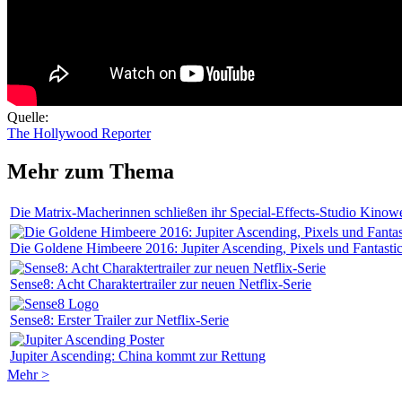
Quelle:
The Hollywood Reporter
Mehr zum Thema
Die Matrix-Macherinnen schließen ihr Special-Effects-Studio Kinow
Die Goldene Himbeere 2016: Jupiter Ascending, Pixels und Fantasti
Sense8: Acht Charaktertrailer zur neuen Netflix-Serie
Sense8: Erster Trailer zur Netflix-Serie
Jupiter Ascending: China kommt zur Rettung
Mehr >