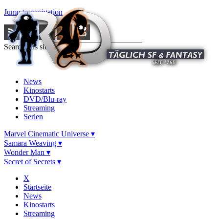
Jump to navigation
Search this site
News
Kinostarts
DVD/Blu-ray
Streaming
Serien
Marvel Cinematic Universe ▾
Samara Weaving ▾
Wonder Man ▾
Secret of Secrets ▾
X
Startseite
News
Kinostarts
Streaming