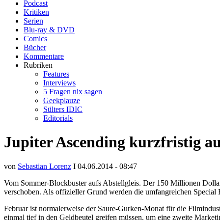
Podcast
Kritiken
Serien
Blu-ray & DVD
Comics
Bücher
Kommentare
Rubriken
Features
Interviews
5 Fragen nix sagen
Geekplauze
Sülters IDIC
Editorials
Jupiter Ascending kurzfristig a
von
Sebastian Lorenz
I 04.06.2014 - 08:47
Vom Sommer-Blockbuster aufs Abstellgleis. Der 150 Millionen Dollar
verschoben. Als offizieller Grund werden die umfangreichen Special E
Februar ist normalerweise der Saure-Gurken-Monat für die Filmindu
einmal tief in den Geldbeutel greifen müssen, um eine zweite Mark