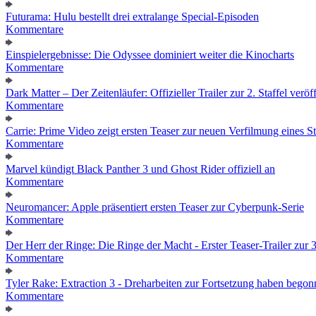
Futurama: Hulu bestellt drei extralange Special-Episoden
Kommentare
Einspielergebnisse: Die Odyssee dominiert weiter die Kinocharts
Kommentare
Dark Matter – Der Zeitenläufer: Offizieller Trailer zur 2. Staffel veröff
Kommentare
Carrie: Prime Video zeigt ersten Teaser zur neuen Verfilmung eines
Kommentare
Marvel kündigt Black Panther 3 und Ghost Rider offiziell an
Kommentare
Neuromancer: Apple präsentiert ersten Teaser zur Cyberpunk-Serie
Kommentare
Der Herr der Ringe: Die Ringe der Macht - Erster Teaser-Trailer zur 3.
Kommentare
Tyler Rake: Extraction 3 - Dreharbeiten zur Fortsetzung haben bego
Kommentare