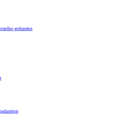
rsteller gefunden
t
nadaption