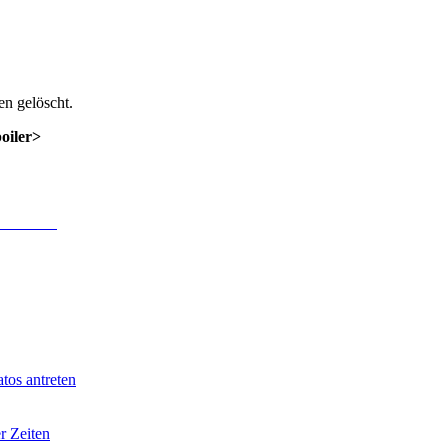
n gelöscht.
poiler>
 Anmeldung
.
tos antreten
r Zeiten