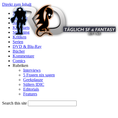
Direkt zum Inhalt
X
Startseite
News
Kinostarts
Streaming
Kritiken
Serien
DVD & Blu-Ray
Bücher
Kommentare
Comics
Rubriken
Interviews
5 Fragen nix sagen
Geekplauze
Sülters IDIC
Editorials
Features
Search this site