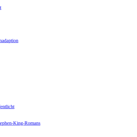
t
nadaption
entlicht
 Stephen-King-Romans