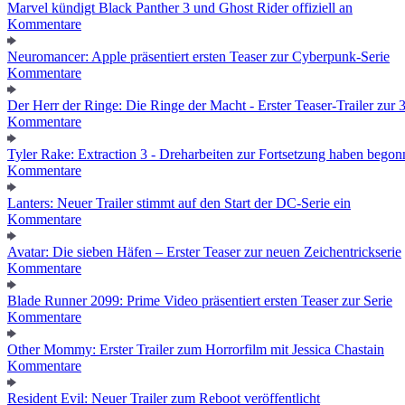
Marvel kündigt Black Panther 3 und Ghost Rider offiziell an
Kommentare
Neuromancer: Apple präsentiert ersten Teaser zur Cyberpunk-Serie
Kommentare
Der Herr der Ringe: Die Ringe der Macht - Erster Teaser-Trailer zur 3.
Kommentare
Tyler Rake: Extraction 3 - Dreharbeiten zur Fortsetzung haben bego
Kommentare
Lanters: Neuer Trailer stimmt auf den Start der DC-Serie ein
Kommentare
Avatar: Die sieben Häfen – Erster Teaser zur neuen Zeichentrickserie
Kommentare
Blade Runner 2099: Prime Video präsentiert ersten Teaser zur Serie
Kommentare
Other Mommy: Erster Trailer zum Horrorfilm mit Jessica Chastain
Kommentare
Resident Evil: Neuer Trailer zum Reboot veröffentlicht