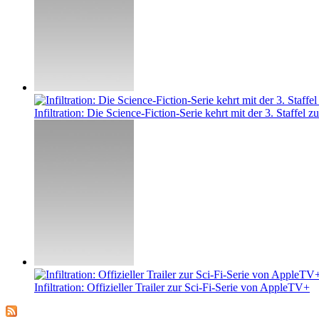
Infiltration: Die Science-Fiction-Serie kehrt mit der 3. Staffel z
Infiltration: Offizieller Trailer zur Sci-Fi-Serie von AppleTV+