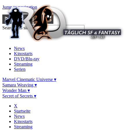
Jump to navigation
Search this site
News
Kinostarts
DVD/Blu-ray
Streaming
Serien
Marvel Cinematic Universe ▾
Samara Weaving ▾
Wonder Man ▾
Secret of Secrets ▾
X
Startseite
News
Kinostarts
Streaming