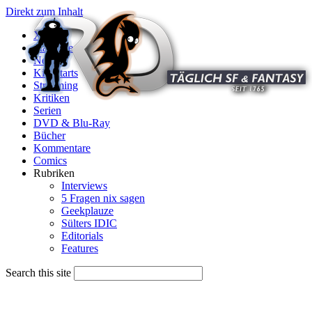
Direkt zum Inhalt
X
Startseite
News
Kinostarts
Streaming
Kritiken
Serien
DVD & Blu-Ray
Bücher
Kommentare
Comics
Rubriken
Interviews
5 Fragen nix sagen
Geekplauze
Sülters IDIC
Editorials
Features
Search this site