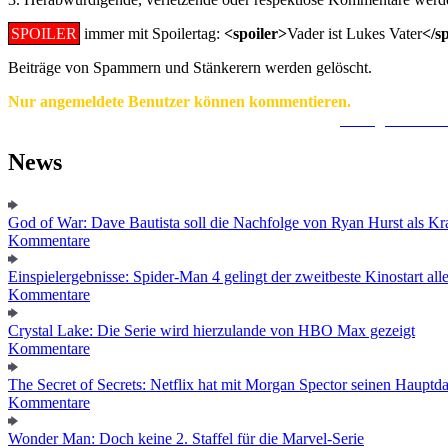
SPOILER
immer mit Spoilertag:
<spoiler>
Vader ist Lukes Vater
</s
Beiträge von Spammern und Stänkerern werden gelöscht.
Nur angemeldete Benutzer können kommentieren.
Ein Konto zu erstellen ist einfach und unkompliziert.
Hier geht's zur
News
God of War: Dave Bautista soll die Nachfolge von Ryan Hurst als Kra
Kommentare
Einspielergebnisse: Spider-Man 4 gelingt der zweitbeste Kinostart alle
Kommentare
Crystal Lake: Die Serie wird hierzulande von HBO Max gezeigt
Kommentare
The Secret of Secrets: Netflix hat mit Morgan Spector seinen Hauptda
Kommentare
Wonder Man: Doch keine 2. Staffel für die Marvel-Serie