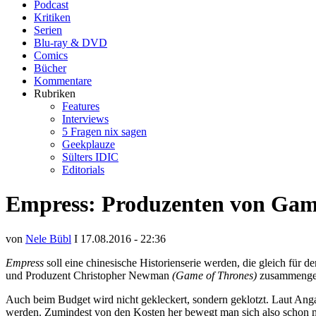
Podcast
Kritiken
Serien
Blu-ray & DVD
Comics
Bücher
Kommentare
Rubriken
Features
Interviews
5 Fragen nix sagen
Geekplauze
Sülters IDIC
Editorials
Empress: Produzenten von Game o
von
Nele Bübl
I 17.08.2016 - 22:36
Empress
soll eine chinesische Historienserie werden, die gleich für 
und Produzent Christopher Newman
(Game of Thrones)
zusammenges
Auch beim Budget wird nicht gekleckert, sondern geklotzt. Laut Angab
werden. Zumindest von den Kosten her bewegt man sich also schon 