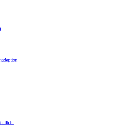
t
nadaption
entlicht