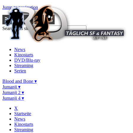
Jump to navigation
Search this site
News
Kinostarts
DVD/Blu-ray
Streaming
Serien
Blood and Bone ▾
Jumanji ▾
Jumanji 2 ▾
Jumanji 4 ▾
X
Startseite
News
Kinostarts
Streaming