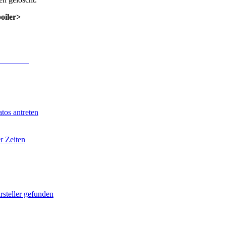
poiler>
 Anmeldung
.
tos antreten
r Zeiten
rsteller gefunden