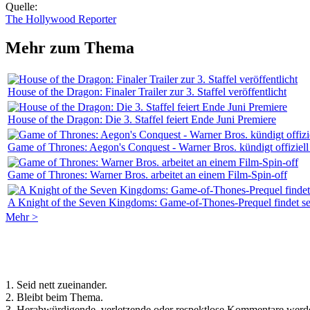
Quelle:
The Hollywood Reporter
Mehr zum Thema
House of the Dragon: Finaler Trailer zur 3. Staffel veröffentlicht
House of the Dragon: Die 3. Staffel feiert Ende Juni Premiere
Game of Thrones: Aegon's Conquest - Warner Bros. kündigt offiziell
Game of Thrones: Warner Bros. arbeitet an einem Film-Spin-off
A Knight of the Seven Kingdoms: Game-of-Thones-Prequel findet sei
Mehr >
Regeln für Kommentare:
1. Seid nett zueinander.
2. Bleibt beim Thema.
3. Herabwürdigende, verletzende oder respektlose Kommentare werde