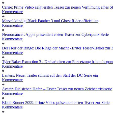
Carrie: Prime Video zeigt ersten Teaser zur neuen Verfilmung eines
Kommentare
Marvel kündigt Black Panther 3 und Ghost Rider offiziell an
Kommentare
Neuromancer: Apple präsentiert ersten Teaser zur Cyberpunk-Serie
Kommentare
Der Herr der Ringe: Die Ringe der Macht - Erster Teaser-Trailer zur 3.
Kommentare
Tyler Rake: Extraction 3 - Dreharbeiten zur Fortsetzung haben bego
Kommentare
Lanters: Neuer Trailer stimmt auf den Start der DC-Serie ein
Kommentare
Avatar: Die sieben Häfen – Erster Teaser zur neuen Zeichentrickserie
Kommentare
Blade Runner 2099: Prime Video präsentiert ersten Teaser zur Serie
Kommentare