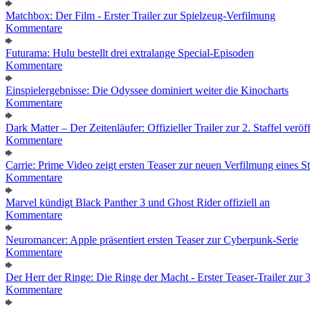
Matchbox: Der Film - Erster Trailer zur Spielzeug-Verfilmung
Kommentare
Futurama: Hulu bestellt drei extralange Special-Episoden
Kommentare
Einspielergebnisse: Die Odyssee dominiert weiter die Kinocharts
Kommentare
Dark Matter – Der Zeitenläufer: Offizieller Trailer zur 2. Staffel veröff
Kommentare
Carrie: Prime Video zeigt ersten Teaser zur neuen Verfilmung eines
Kommentare
Marvel kündigt Black Panther 3 und Ghost Rider offiziell an
Kommentare
Neuromancer: Apple präsentiert ersten Teaser zur Cyberpunk-Serie
Kommentare
Der Herr der Ringe: Die Ringe der Macht - Erster Teaser-Trailer zur 3.
Kommentare