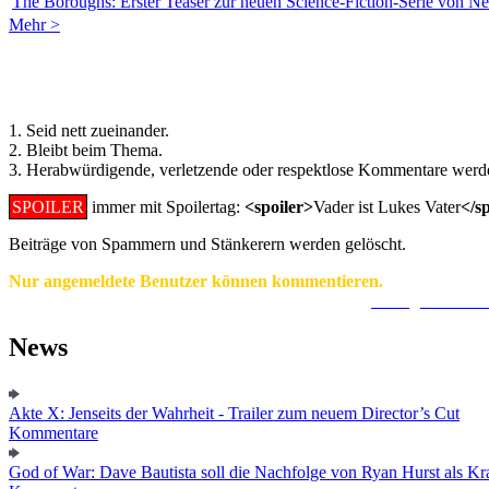
The Boroughs: Erster Teaser zur neuen Science-Fiction-Serie von Net
Mehr >
Regeln für Kommentare:
1. Seid nett zueinander.
2. Bleibt beim Thema.
3. Herabwürdigende, verletzende oder respektlose Kommentare werde
SPOILER
immer mit Spoilertag:
<spoiler>
Vader ist Lukes Vater
</s
Beiträge von Spammern und Stänkerern werden gelöscht.
Nur angemeldete Benutzer können kommentieren.
Ein Konto zu erstellen ist einfach und unkompliziert.
Hier geht's zur
News
Akte X: Jenseits der Wahrheit - Trailer zum neuem Director’s Cut
Kommentare
God of War: Dave Bautista soll die Nachfolge von Ryan Hurst als Kra