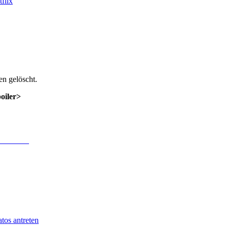
flix
n gelöscht.
poiler>
 Anmeldung
.
tos antreten