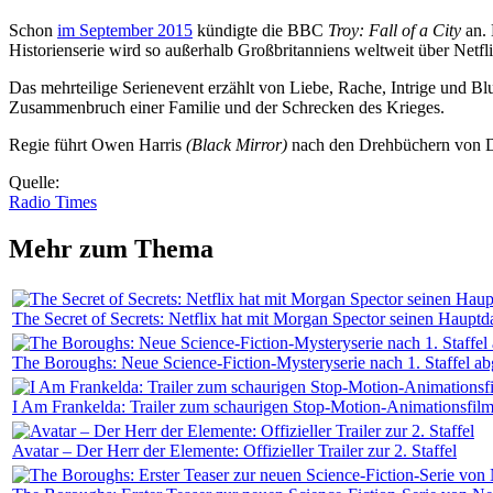
Schon
im September 2015
kündigte die BBC
Troy: Fall of a City
an. 
Historienserie wird so außerhalb Großbritanniens weltweit über Netfl
Das mehrteilige Serienevent erzählt von Liebe, Rache, Intrige und Bl
Zusammenbruch einer Familie und der Schrecken des Krieges.
Regie führt Owen Harris
(Black Mirror)
nach den Drehbüchern von 
Quelle:
Radio Times
Mehr zum Thema
The Secret of Secrets: Netflix hat mit Morgan Spector seinen Hauptda
The Boroughs: Neue Science-Fiction-Mysteryserie nach 1. Staffel ab
I Am Frankelda: Trailer zum schaurigen Stop-Motion-Animationsfil
Avatar – Der Herr der Elemente: Offizieller Trailer zur 2. Staffel