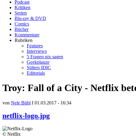
Podcast
Kritiken
Serien
Blu-ray & DVD
Comics
Bücher
Kommentare
Rubriken
Features
Interviews
5 Fragen nix sagen
Geekplauze
Sülters IDIC
Editorials
Troy: Fall of a City - Netflix be
von
Nele Bübl
I 01.03.2017 - 16:34
netflix-logo.jpg
© Netflix