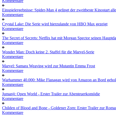
Kommentare
Einspielergebnisse: Spider-Man 4 gelingt der zweitbeste Kinostart alle
Kommentare
Crystal Lake: Die Serie wird hierzulande von HBO Max gezeigt
Kommentare
The Secret of Secrets: Netflix hat mit Morgan Spector seinen Hauptda
Kommentare
Wonder Man: Doch keine 2. Staffel für die Marvel-Serie
Kommentare
Marvel: Samara Weaving wird zur Mutantin Emma Frost
Kommentare
Warhammer 40.000: Mike Flanagan wird von Amazon an Bord gehol
Kommentare
Jumanji: Open World - Erster Trailer zur Abenteuerkomödie
Kommentare
Childen of Blood and Bone - Goldener Zorn: Erster Trailer zur Roma
Kommentare