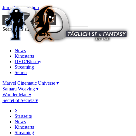
Jump to navigation
Search this site
News
Kinostarts
DVD/Blu-ray
Streaming
Serien
Marvel Cinematic Universe ▾
Samara Weaving ▾
Wonder Man ▾
Secret of Secrets ▾
X
Startseite
News
Kinostarts
Streaming