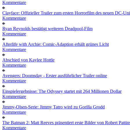
Kommentare
Clayface: Offizieller Trailer zum ersten Horrorfilm des neuen DC-Un
Kommentare
Ryan Reynolds bestätigt weiteren Deadpool-Film
Kommentare
Afterlife with Archie: Comic-Adaption erhält grünes Licht
Kommentare
Abschied von Kaylee Hottle
Kommentare
Avengers: Doomsday - Erster ausführlicher Trailer online
Kommentare
Einspielergebnisse: The Odyssey startet mit 264 Millionen Dollar
Kommentare
Jimmy-Olsen-Serie: Jimmy Tatro wird zu Gorilla Grodd
Kommentare
The Batman 2: Matt Reeves präsentiert erste Bilder von Robert Pattin
Kommentare