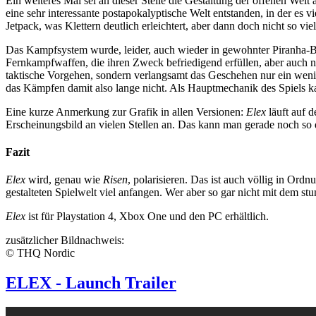
Ein weiteres Mal sei an dieser Stelle die Gestaltung der offenen We
eine sehr interessante postapokalyptische Welt entstanden, in der es 
Jetpack, was Klettern deutlich erleichtert, aber dann doch nicht so vie
Das Kampfsystem wurde, leider, auch wieder in gewohnter Piranha-Byt
Fernkampfwaffen, die ihren Zweck befriedigend erfüllen, aber auch nic
taktische Vorgehen, sondern verlangsamt das Geschehen nur ein wenig. 
das Kämpfen damit also lange nicht. Als Hauptmechanik des Spiels ka
Eine kurze Anmerkung zur Grafik in allen Versionen:
Elex
läuft auf 
Erscheinungsbild an vielen Stellen an. Das kann man gerade noch so
Fazit
Elex
wird, genau wie
Risen
, polarisieren. Das ist auch völlig in Ordn
gestalteten Spielwelt viel anfangen. Wer aber so gar nicht mit dem 
Elex
ist für Playstation 4, Xbox One und den PC erhältlich.
zusätzlicher Bildnachweis:
© THQ Nordic
ELEX - Launch Trailer