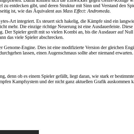
lt angepriesen. Damit können sich die Entwickler gegen Genre-Könige w
viel zu entdecken gibt, und deren Struktur mit Sinn und Verstand den S
lseitig ist, wie das Äquivalent aus
Mass Effect: Andromeda
.
es-Art integriert. Es steuert sich hakelig, die Kämpfe sind ein lang
ht mehr. Die einzige richtige Neuerung ist eine Ausdauerleiste. Diese 
Der Spieler greift mit so vielen Kombi an, bis die Ausdauer auf Null ge
nn das viele Spieler abschrecken.
der Genome-Engine. Dies ist eine modifizierte Version der gleichen Eng
 durchgehen lassen, einen Augenschmaus sollte aber niemand erwarten.
ung, denn ob es einem Spieler gefällt, liegt daran, wie stark er bestimm
stumpfen Kampfsystem und der nicht ganz aktuellen Grafik auskommen k