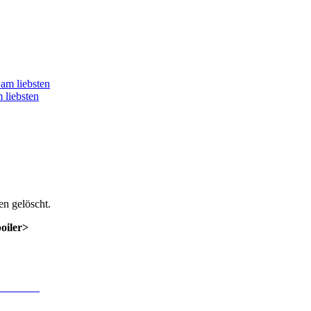
 liebsten
n gelöscht.
poiler>
 Anmeldung
.