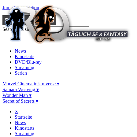
Jump to navigation
Search this site
News
Kinostarts
DVD/Blu-ray
Streaming
Serien
Marvel Cinematic Universe ▾
Samara Weaving ▾
Wonder Man ▾
Secret of Secrets ▾
X
Startseite
News
Kinostarts
Streaming