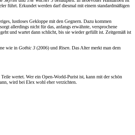
ie
Skyrim
und
The Witcher 3
behaupten. In liebevoller Handarbeit ist
pieler führt. Erkundet werden darf diesmal mit einem standardmäßigen
wieriges, lustloses Gekloppe mit den Gegnern. Dazu kommen
sorgt allerdings nicht für das, anfangs erwähnte, versprochene
ht und wartet dann schlicht, bis sie wieder gefüllt ist. Zeitgemäß ist
ine wie in
Gothic 3
(2006) und
Risen
. Das Alter merkt man dem
te Teile wertet. Wer ein Open-World-Purist ist, kann mit der schön
ann, wird bei Elex wohl eher verzichten.