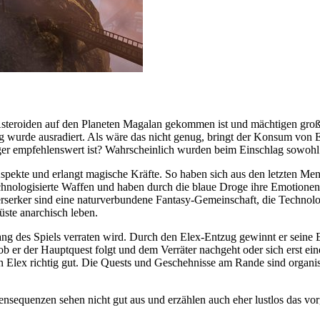
Asteroiden auf den Planeten Magalan gekommen ist und mächtigen großen
g wurde ausradiert. Als wäre das nicht genug, bringt der Konsum von E
iger empfehlenswert ist? Wahrscheinlich wurden beim Einschlag sowohl
spekte und erlangt magische Kräfte. So haben sich aus den letzten Mensc
nologisierte Waffen und haben durch die blaue Droge ihre Emotionen v
rserker sind eine naturverbundene Fantasy-Gemeinschaft, die Technol
üste anarchisch leben.
ng des Spiels verraten wird. Durch den Elex-Entzug gewinnt er seine
b er der Hauptquest folgt und dem Verräter nachgeht oder sich erst ein
Elex richtig gut. Die Quests und Geschehnisse am Rande sind organisch
ensequenzen sehen nicht gut aus und erzählen auch eher lustlos das vo