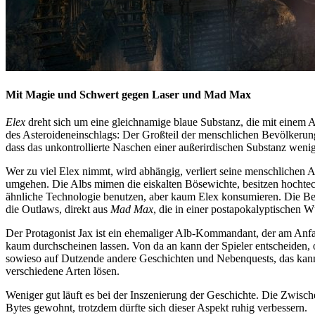
Mit Magie und Schwert gegen Laser und Mad Max
Elex
dreht sich um eine gleichnamige blaue Substanz, die mit einem 
des Asteroideneinschlags: Der Großteil der menschlichen Bevölkerun
dass das unkontrollierte Naschen einer außerirdischen Substanz wen
Wer zu viel Elex nimmt, wird abhängig, verliert seine menschlichen A
umgehen. Die Albs mimen die eiskalten Bösewichte, besitzen hochtech
ähnliche Technologie benutzen, aber kaum Elex konsumieren. Die Be
die Outlaws, direkt aus
Mad Max
, die in einer postapokalyptischen W
Der Protagonist Jax ist ein ehemaliger Alb-Kommandant, der am Anfa
kaum durchscheinen lassen. Von da an kann der Spieler entscheiden, o
sowieso auf Dutzende andere Geschichten und Nebenquests, das kann 
verschiedene Arten lösen.
Weniger gut läuft es bei der Inszenierung der Geschichte. Die Zwisch
Bytes gewohnt, trotzdem dürfte sich dieser Aspekt ruhig verbessern.