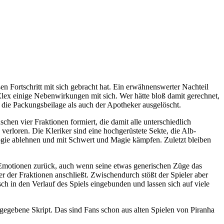
 Fortschritt mit sich gebracht hat. Ein erwähnenswerter Nachteil
lex einige Nebenwirkungen mit sich. Wer hätte bloß damit gerechnet,
 die Packungsbeilage als auch der Apotheker ausgelöscht.
hen vier Fraktionen formiert, die damit alle unterschiedlich
erloren. Die Kleriker sind eine hochgerüstete Sekte, die Alb-
ogie ablehnen und mit Schwert und Magie kämpfen. Zuletzt bleiben
 Emotionen zurück, auch wenn seine etwas generischen Züge das
er der Fraktionen anschließt. Zwischendurch stößt der Spieler aber
 in den Verlauf des Spiels eingebunden und lassen sich auf viele
rgegebene Skript. Das sind Fans schon aus alten Spielen von Piranha