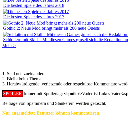
Die besten Spiele des Jahres 2018
Die besten Spiele des Jahres 2017
Gothic 2: Neue Mod bringt mehr als 200 neue Quests
Schlottern mit Skill – Mit diesen Games gruselt sich die Redaktion am
Mehr >
Regeln für Kommentare:
1. Seid nett zueinander.
2. Bleibt beim Thema.
3. Herabwürdigende, verletzende oder respektlose Kommentare werde
SPOILER
immer mit Spoilertag:
<spoiler>
Vader ist Lukes Vater
</s
Beiträge von Spammern und Stänkerern werden gelöscht.
Nur angemeldete Benutzer können kommentieren.
Ein Konto zu erstellen ist einfach und unkompliziert.
Hier geht's zur