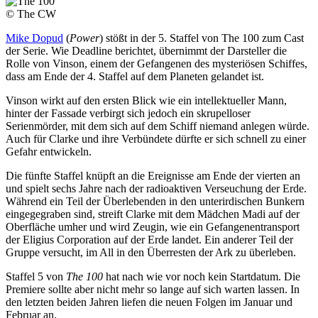
© The CW
Mike Dopud
(
Power
) stößt in der 5. Staffel von The 100 zum Cast
der Serie. Wie Deadline berichtet, übernimmt der Darsteller die
Rolle von Vinson, einem der Gefangenen des mysteriösen Schiffes,
dass am Ende der 4. Staffel auf dem Planeten gelandet ist.
Vinson wirkt auf den ersten Blick wie ein intellektueller Mann,
hinter der Fassade verbirgt sich jedoch ein skrupelloser
Serienmörder, mit dem sich auf dem Schiff niemand anlegen würde.
Auch für Clarke und ihre Verbündete dürfte er sich schnell zu einer
Gefahr entwickeln.
Die fünfte Staffel knüpft an die Ereignisse am Ende der vierten an
und spielt sechs Jahre nach der radioaktiven Verseuchung der Erde.
Während ein Teil der Überlebenden in den unterirdischen Bunkern
eingegegraben sind, streift Clarke mit dem Mädchen Madi auf der
Oberfläche umher und wird Zeugin, wie ein Gefangenentransport
der Eligius Corporation auf der Erde landet. Ein anderer Teil der
Gruppe versucht, im All in den Überresten der Ark zu überleben.
Staffel 5 von
The 100
hat nach wie vor noch kein Startdatum. Die
Premiere sollte aber nicht mehr so lange auf sich warten lassen. In
den letzten beiden Jahren liefen die neuen Folgen im Januar und
Februar an.