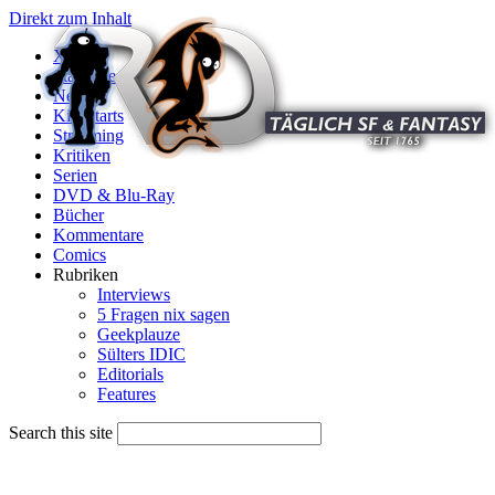
Direkt zum Inhalt
X
Startseite
News
Kinostarts
Streaming
Kritiken
Serien
DVD & Blu-Ray
Bücher
Kommentare
Comics
Rubriken
Interviews
5 Fragen nix sagen
Geekplauze
Sülters IDIC
Editorials
Features
Search this site