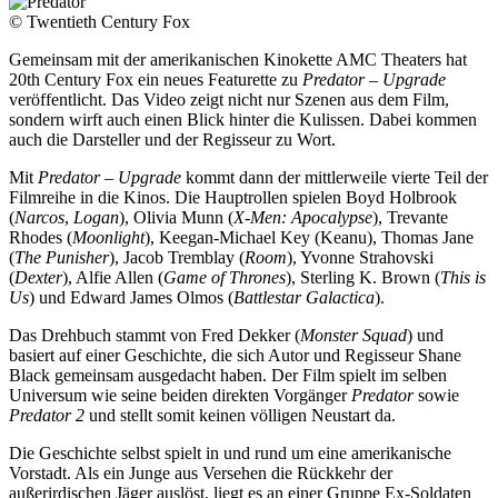
© Twentieth Century Fox
Gemeinsam mit der amerikanischen Kinokette AMC Theaters hat
20th Century Fox ein neues Featurette zu
Predator – Upgrade
veröffentlicht. Das Video zeigt nicht nur Szenen aus dem Film,
sondern wirft auch einen Blick hinter die Kulissen. Dabei kommen
auch die Darsteller und der Regisseur zu Wort.
Mit
Predator – Upgrade
kommt dann der mittlerweile vierte Teil der
Filmreihe in die Kinos. Die Hauptrollen spielen Boyd Holbrook
(
Narcos
,
Logan
), Olivia Munn (
X-Men: Apocalypse
), Trevante
Rhodes (
Moonlight
), Keegan-Michael Key (Keanu), Thomas Jane
(
The Punisher
), Jacob Tremblay (
Room
), Yvonne Strahovski
(
Dexter
), Alfie Allen (
Game of Thrones
), Sterling K. Brown (
This is
Us
) und Edward James Olmos (
Battlestar Galactica
).
Das Drehbuch stammt von Fred Dekker (
Monster Squad
) und
basiert auf einer Geschichte, die sich Autor und Regisseur Shane
Black gemeinsam ausgedacht haben. Der Film spielt im selben
Universum wie seine beiden direkten Vorgänger
Predator
sowie
Predator 2
und stellt somit keinen völligen Neustart da.
Die Geschichte selbst spielt in und rund um eine amerikanische
Vorstadt. Als ein Junge aus Versehen die Rückkehr der
außerirdischen Jäger auslöst, liegt es an einer Gruppe Ex-Soldaten