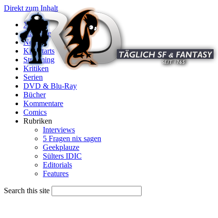
Direkt zum Inhalt
X
Startseite
News
Kinostarts
Streaming
Kritiken
Serien
DVD & Blu-Ray
Bücher
Kommentare
Comics
Rubriken
Interviews
5 Fragen nix sagen
Geekplauze
Sülters IDIC
Editorials
Features
Search this site