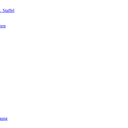
 Staffel
nnen
mung