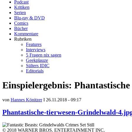
Podcast
Kritiken
Serien
Blu-ray & DVD
Comics
Bücher
Kommentare
Rubriken
Features
Interviews
5 Fragen nix sagen
Geekplauze
Sülters IDIC
Editorials
Einspielergebnis: Phantastische
von
Hannes Könitzer
I 26.11.2018 - 09:17
Phantastische-tierwesen-Grindelwald-4.jp
© 2018 WARNER BROS. ENTERTAINMENT INC.