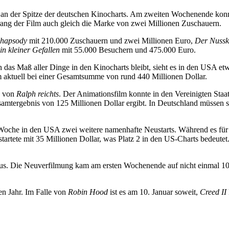
r an der Spitze der deutschen Kinocharts. Am zweiten Wochenende konn
rang der Film auch gleich die Marke von zwei Millionen Zuschauern.
hapsody
mit 210.000 Zuschauern und zwei Millionen Euro,
Der Nussk
in kleiner Gefallen
mit 55.000 Besuchern und 475.000 Euro.
 das Maß aller Dinge in den Kinocharts bleibt, sieht es in den USA etw
lm aktuell bei einer Gesamtsumme von rund 440 Millionen Dollar.
g von
Ralph reichts
. Der Animationsfilm konnte in den Vereinigten Sta
esamtergebnis von 125 Millionen Dollar ergibt. In Deutschland müssen 
Woche in den USA zwei weitere namenhafte Neustarts. Während es für die
startete mit 35 Millionen Dollar, was Platz 2 in den US-Charts bedeute
aus. Die Neuverfilmung kam am ersten Wochenende auf nicht einmal 10 Mi
en Jahr. Im Falle von
Robin Hood
ist es am 10. Januar soweit,
Creed II