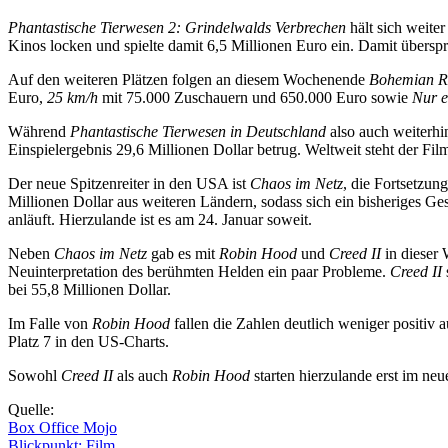
Phantastische Tierwesen 2: Grindelwalds Verbrechen
hält sich weite
Kinos locken und spielte damit 6,5 Millionen Euro ein. Damit übersp
Auf den weiteren Plätzen folgen an diesem Wochenende
Bohemian R
Euro,
25 km/h
mit 75.000 Zuschauern und 650.000 Euro sowie
Nur e
Während
Phantastische Tierwesen in Deutschland
also auch weiterhin
Einspielergebnis 29,6 Millionen Dollar betrug. Weltweit steht der Fi
Der neue Spitzenreiter in den USA ist
Chaos im Netz
, die Fortsetzun
Millionen Dollar aus weiteren Ländern, sodass sich ein bisheriges G
anläuft. Hierzulande ist es am 24. Januar soweit.
Neben
Chaos im Netz
gab es mit
Robin Hood
und
Creed II
in dieser 
Neuinterpretation des berühmten Helden ein paar Probleme.
Creed II
bei 55,8 Millionen Dollar.
Im Falle von
Robin Hood
fallen die Zahlen deutlich weniger positiv 
Platz 7 in den US-Charts.
Sowohl
Creed II
als auch
Robin Hood
starten hierzulande erst im neu
Quelle:
Box Office Mojo
Blickpunkt: Film