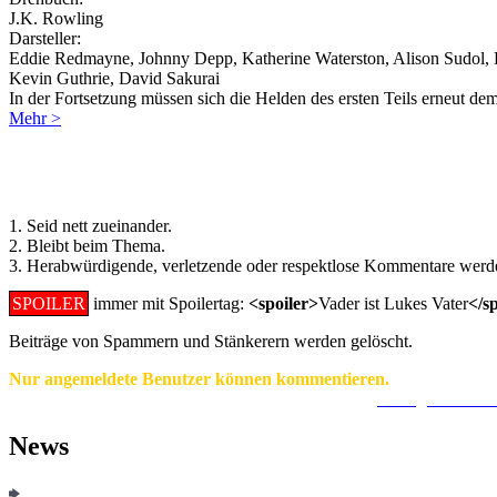
J.K. Rowling
Darsteller:
Eddie Redmayne, Johnny Depp, Katherine Waterston, Alison Sudol, Da
Kevin Guthrie, David Sakurai
In der Fortsetzung müssen sich die Helden des ersten Teils erneut de
Mehr >
Regeln für Kommentare:
1. Seid nett zueinander.
2. Bleibt beim Thema.
3. Herabwürdigende, verletzende oder respektlose Kommentare werde
SPOILER
immer mit Spoilertag:
<spoiler>
Vader ist Lukes Vater
</s
Beiträge von Spammern und Stänkerern werden gelöscht.
Nur angemeldete Benutzer können kommentieren.
Ein Konto zu erstellen ist einfach und unkompliziert.
Hier geht's zur
News