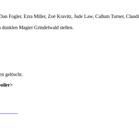
n Fogler, Ezra Miller, Zoë Kravitz, Jude Law, Callum Turner, Claudi
m dunklen Magier Grindelwald stellen.
n gelöscht.
poiler>
 Anmeldung
.