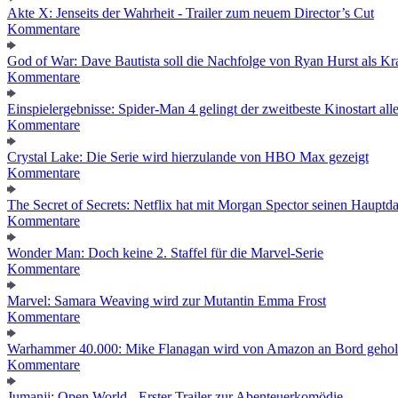
Akte X: Jenseits der Wahrheit - Trailer zum neuem Director’s Cut
Kommentare
God of War: Dave Bautista soll die Nachfolge von Ryan Hurst als Kra
Kommentare
Einspielergebnisse: Spider-Man 4 gelingt der zweitbeste Kinostart alle
Kommentare
Crystal Lake: Die Serie wird hierzulande von HBO Max gezeigt
Kommentare
The Secret of Secrets: Netflix hat mit Morgan Spector seinen Hauptda
Kommentare
Wonder Man: Doch keine 2. Staffel für die Marvel-Serie
Kommentare
Marvel: Samara Weaving wird zur Mutantin Emma Frost
Kommentare
Warhammer 40.000: Mike Flanagan wird von Amazon an Bord gehol
Kommentare
Jumanji: Open World - Erster Trailer zur Abenteuerkomödie