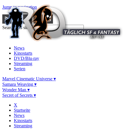
Jump to navigation
Search this site
News
Kinostarts
DVD/Blu-ray
Streaming
Serien
Marvel Cinematic Universe ▾
Samara Weaving ▾
Wonder Man ▾
Secret of Secrets ▾
X
Startseite
News
Kinostarts
Streaming