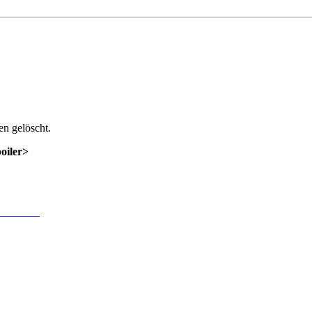
n gelöscht.
poiler>
 Anmeldung
.