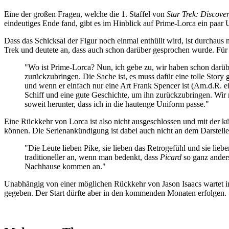
Eine der großen Fragen, welche die 1. Staffel von
Star Trek: Discove
eindeutiges Ende fand, gibt es im Hinblick auf Prime-Lorca ein paar
Dass das Schicksal der Figur noch einmal enthüllt wird, ist durchaus 
Trek und deutete an, dass auch schon darüber gesprochen wurde. Für 
"Wo ist Prime-Lorca? Nun, ich gebe zu, wir haben schon darübe
zurückzubringen. Die Sache ist, es muss dafür eine tolle Story g
und wenn er einfach nur eine Art Frank Spencer ist (Am.d.R. ei
Schiff und eine gute Geschichte, um ihn zurückzubringen. Wir 
soweit herunter, dass ich in die hautenge Uniform passe."
Eine Rückkehr von Lorca ist also nicht ausgeschlossen und mit der 
können. Die Serienankündigung ist dabei auch nicht an dem Darstell
"Die Leute lieben Pike, sie lieben das Retrogefühl und sie liebe
traditioneller an, wenn man bedenkt, dass
Picard
so ganz ander
Nachhause kommen an."
Unabhängig von einer möglichen Rückkehr von Jason Isaacs wartet in 
gegeben. Der Start dürfte aber in den kommenden Monaten erfolgen.