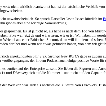
ry noch
nicht wirklich beantwortet hat, ist der tatsächliche Verbleib v
 Ungewissheiten.
nicht unwahrscheinlich. So sprach Darsteller Jason Isaacs kürzlich im
E
ihn gibt es aber eine wichtige Voraussetzung.
r gesprochen. Es ist ja nicht so, als hätte es nach dem Tod von Mirr
eben. Pike war jetzt da und wir wissen, wie er ist. Wir haben ihn geseh
n Weichei aus einer Britischen Sitcom), dann will ihn niemand sehen. E
reden darüber und wenn wir etwas gefunden haben, von dem wir glauben
kürzlich angekündigten
Star Trek: Strange New Worlds
gäbe es zudem auc
er vorübergegangen, der in dem Podcast auch einige positive Worte f
n es, zurück auf der Enterprise zu sein. Sie lieben die Figuren und Ans
s ist und
Discovery
sich auf die Nummer 1 und nicht auf den Captain fok
der Welt von Star Trek als nächstes die 3. Staffel von
Discovery
. Bis