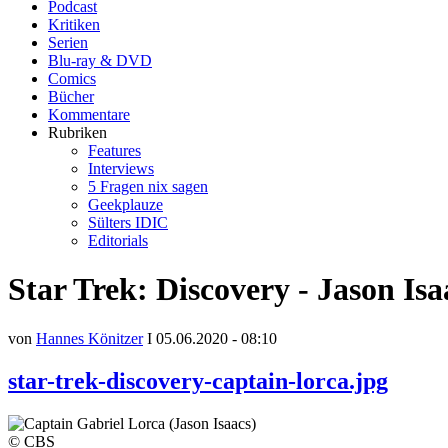
Podcast
Kritiken
Serien
Blu-ray & DVD
Comics
Bücher
Kommentare
Rubriken
Features
Interviews
5 Fragen nix sagen
Geekplauze
Sülters IDIC
Editorials
Star Trek: Discovery - Jason Is
von
Hannes Könitzer
I 05.06.2020 - 08:10
star-trek-discovery-captain-lorca.jpg
© CBS