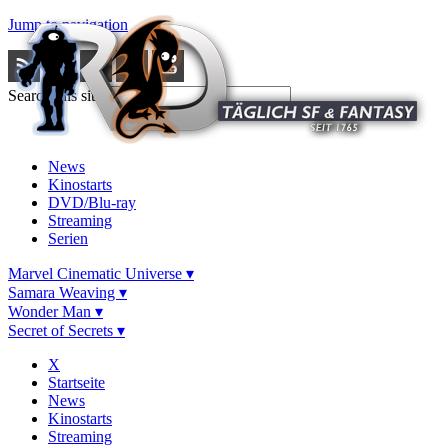
Jump to navigation
Search this site
News
Kinostarts
DVD/Blu-ray
Streaming
Serien
Marvel Cinematic Universe ▾
Samara Weaving ▾
Wonder Man ▾
Secret of Secrets ▾
X
Startseite
News
Kinostarts
Streaming