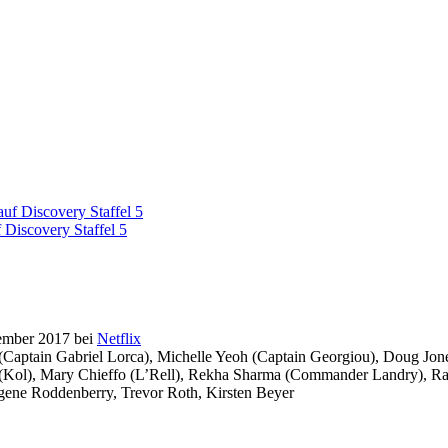
f Discovery Staffel 5
tember 2017 bei
Netflix
aptain Gabriel Lorca), Michelle Yeoh (Captain Georgiou), Doug Jones 
(Kol), Mary Chieffo (L’Rell), Rekha Sharma (Commander Landry), Ra
ene Roddenberry, Trevor Roth, Kirsten Beyer