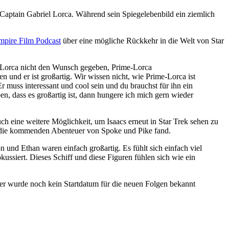
on Captain Gabriel Lorca. Während sein Spiegelebenbild ein ziemlich
mpire Film Podcast
über eine mögliche Rückkehr in die Welt von Star
or-Lorca nicht den Wunsch gegeben, Prime-Lorca
en und er ist großartig. Wir wissen nicht, wie Prime-Lorca ist
r muss interessant und cool sein und du brauchst für ihn ein
, dass es großartig ist, dann hungere ich mich gern wieder
h eine weitere Möglichkeit, um Isaacs erneut in Star Trek sehen zu
ür die kommenden Abenteuer von Spoke und Pike fand.
on und Ethan waren einfach großartig. Es fühlt sich einfach viel
ussiert. Dieses Schiff und diese Figuren fühlen sich wie ein
her wurde noch kein Startdatum für die neuen Folgen bekannt