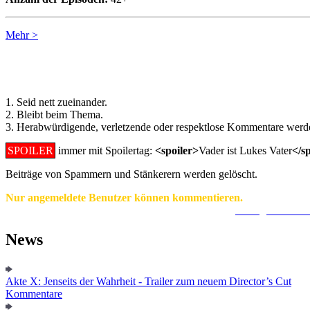
Mehr >
Regeln für Kommentare:
1. Seid nett zueinander.
2. Bleibt beim Thema.
3. Herabwürdigende, verletzende oder respektlose Kommentare werde
SPOILER
immer mit Spoilertag:
<spoiler>
Vader ist Lukes Vater
</s
Beiträge von Spammern und Stänkerern werden gelöscht.
Nur angemeldete Benutzer können kommentieren.
Ein Konto zu erstellen ist einfach und unkompliziert.
Hier geht's zur
News
Akte X: Jenseits der Wahrheit - Trailer zum neuem Director’s Cut
Kommentare