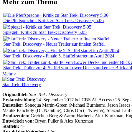
Mehr zum Thema
Die Pfeifsprache - Kritik zu Star Trek: Discovery 5.06
Spiegel - Kritik zu Star Trek: Discovery 5.05
Star Trek: Discovery - Neuer Trailer zur finalen Staffel
Star Trek: Discovery - Finale 5. Staffel startet im April 2024
Star Trek: Trailer zur 4. Staffel von Lower Decks und erster Blick au
Mehr >
Star Trek: Discovery
Originaltitel:
Star Trek: Discovery
Erstaustrahlung
24. September 2017 bei CBS All Access / 25. Sep
Darsteller:
Sonequa Martin-Green (Michael Burnham), Jason Isaacs (C
Maulik Pancholy (Dr. Nambue), Chris Obi (T’Kuvma), Shazad Latif 
Produzenten:
Gretchen Berg & Aaron Harberts, Alex Kurtzman, Eug
Entwickelt von:
Bryan Fuller & Alex Kurtzman
Staffeln:
4+
Anzahl der Episoden:
42+