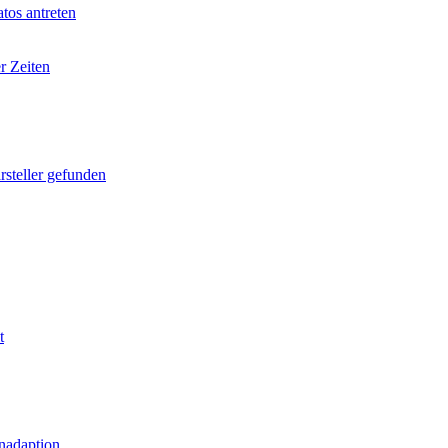
tos antreten
r Zeiten
rsteller gefunden
t
nadaption