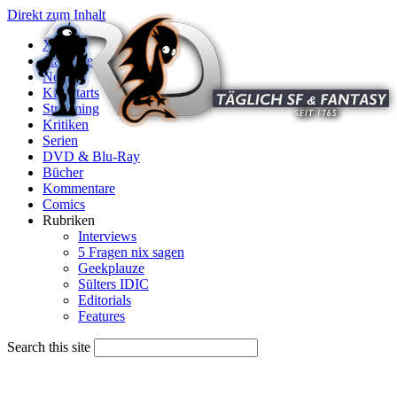
Direkt zum Inhalt
X
Startseite
News
Kinostarts
Streaming
Kritiken
Serien
DVD & Blu-Ray
Bücher
Kommentare
Comics
Rubriken
Interviews
5 Fragen nix sagen
Geekplauze
Sülters IDIC
Editorials
Features
Search this site