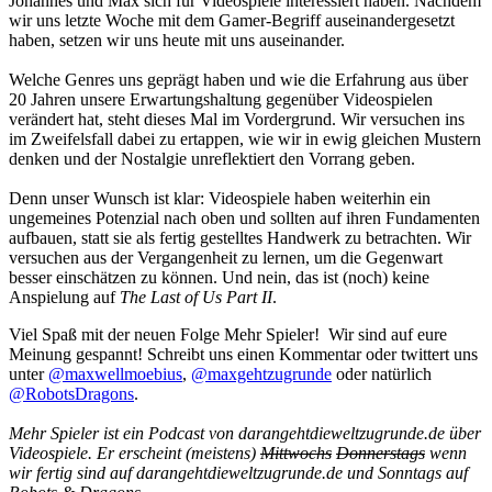
Johannes und Max sich für Videospiele interessiert haben. Nachdem
wir uns letzte Woche mit dem Gamer-Begriff auseinandergesetzt
haben, setzen wir uns heute mit uns auseinander.
Welche Genres uns geprägt haben und wie die Erfahrung aus über
20 Jahren unsere Erwartungshaltung gegenüber Videospielen
verändert hat, steht dieses Mal im Vordergrund. Wir versuchen ins
im Zweifelsfall dabei zu ertappen, wie wir in ewig gleichen Mustern
denken und der Nostalgie unreflektiert den Vorrang geben.
Denn unser Wunsch ist klar: Videospiele haben weiterhin ein
ungemeines Potenzial nach oben und sollten auf ihren Fundamenten
aufbauen, statt sie als fertig gestelltes Handwerk zu betrachten. Wir
versuchen aus der Vergangenheit zu lernen, um die Gegenwart
besser einschätzen zu können. Und nein, das ist (noch) keine
Anspielung auf
The Last of Us Part II
.
Viel Spaß mit der neuen Folge Mehr Spieler! Wir sind auf eure
Meinung gespannt! Schreibt uns einen Kommentar oder twittert uns
unter
@maxwellmoebius
,
@maxgehtzugrunde
oder natürlich
@RobotsDragons
.
Mehr Spieler ist ein Podcast von darangehtdieweltzugrunde.de über
Videospiele. Er erscheint (meistens)
Mittwochs
Donnerstags
wenn
wir fertig sind auf darangehtdieweltzugrunde.de und Sonntags auf