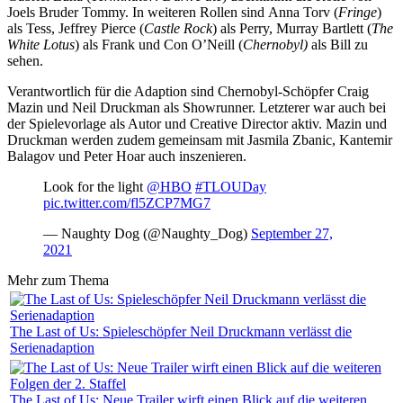
Joels Bruder Tommy. In weiteren Rollen sind Anna Torv (
Fringe
)
als Tess, Jeffrey Pierce (
Castle Rock
) als Perry, Murray Bartlett (
The
White Lotus
) als Frank und Con O’Neill (
Chernobyl)
als Bill zu
sehen.
Verantwortlich für die Adaption sind Chernobyl-Schöpfer Craig
Mazin und Neil Druckman als Showrunner. Letzterer war auch bei
der Spielevorlage als Autor und Creative Director aktiv. Mazin und
Druckman werden zudem gemeinsam mit Jasmila Zbanic, Kantemir
Balagov und Peter Hoar auch inszenieren.
Look for the light
@HBO
#TLOUDay
pic.twitter.com/fl5ZCP7MG7
— Naughty Dog (@Naughty_Dog)
September 27,
2021
Mehr zum Thema
The Last of Us: Spieleschöpfer Neil Druckmann verlässt die
Serienadaption
The Last of Us: Neue Trailer wirft einen Blick auf die weiteren