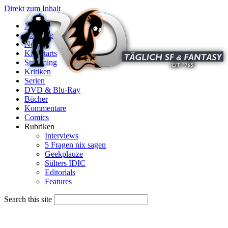
Direkt zum Inhalt
X
Startseite
News
Kinostarts
Streaming
Kritiken
Serien
DVD & Blu-Ray
Bücher
Kommentare
Comics
Rubriken
Interviews
5 Fragen nix sagen
Geekplauze
Sülters IDIC
Editorials
Features
Search this site