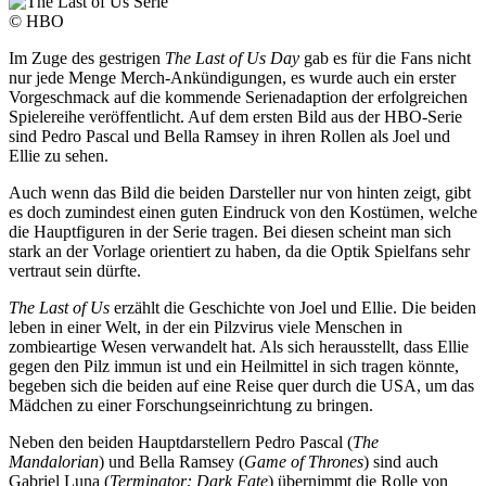
© HBO
Im Zuge des gestrigen
The Last of Us Day
gab es für die Fans nicht
nur jede Menge Merch-Ankündigungen, es wurde auch ein erster
Vorgeschmack auf die kommende Serienadaption der erfolgreichen
Spielereihe veröffentlicht. Auf dem ersten Bild aus der HBO-Serie
sind Pedro Pascal und Bella Ramsey in ihren Rollen als Joel und
Ellie zu sehen.
Auch wenn das Bild die beiden Darsteller nur von hinten zeigt, gibt
es doch zumindest einen guten Eindruck von den Kostümen, welche
die Hauptfiguren in der Serie tragen. Bei diesen scheint man sich
stark an der Vorlage orientiert zu haben, da die Optik Spielfans sehr
vertraut sein dürfte.
The Last of Us
erzählt die Geschichte von Joel und Ellie. Die beiden
leben in einer Welt, in der ein Pilzvirus viele Menschen in
zombieartige Wesen verwandelt hat. Als sich herausstellt, dass Ellie
gegen den Pilz immun ist und ein Heilmittel in sich tragen könnte,
begeben sich die beiden auf eine Reise quer durch die USA, um das
Mädchen zu einer Forschungseinrichtung zu bringen.
Neben den beiden Hauptdarstellern Pedro Pascal (
The
Mandalorian
) und Bella Ramsey (
Game of Thrones
) sind auch
Gabriel Luna (
Terminator: Dark Fate
) übernimmt die Rolle von