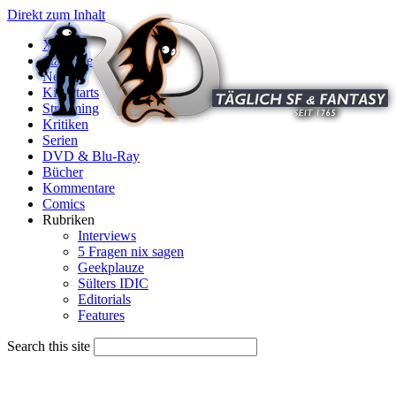
Direkt zum Inhalt
X
Startseite
News
Kinostarts
Streaming
Kritiken
Serien
DVD & Blu-Ray
Bücher
Kommentare
Comics
Rubriken
Interviews
5 Fragen nix sagen
Geekplauze
Sülters IDIC
Editorials
Features
Search this site