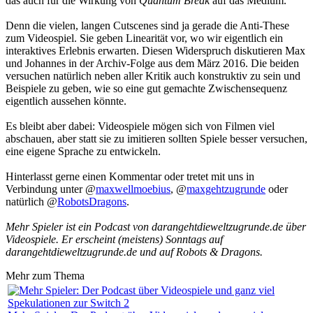
das auch für die Wirkung von
Quantum Break
auf das Medium.
Denn die vielen, langen Cutscenes sind ja gerade die Anti-These
zum Videospiel. Sie geben Linearität vor, wo wir eigentlich ein
interaktives Erlebnis erwarten. Diesen Widerspruch diskutieren Max
und Johannes in der Archiv-Folge aus dem März 2016. Die beiden
versuchen natürlich neben aller Kritik auch konstruktiv zu sein und
Beispiele zu geben, wie so eine gut gemachte Zwischensequenz
eigentlich aussehen könnte.
Es bleibt aber dabei: Videospiele mögen sich von Filmen viel
abschauen, aber statt sie zu imitieren sollten Spiele besser versuchen,
eine eigene Sprache zu entwickeln.
Hinterlasst gerne einen Kommentar oder tretet mit uns in
Verbindung unter @
maxwellmoebius
, @
maxgehtzugrunde
oder
natürlich @
RobotsDragons
.
Mehr Spieler ist ein Podcast von darangehtdieweltzugrunde.de über
Videospiele. Er erscheint (meistens) Sonntags auf
darangehtdieweltzugrunde.de und auf Robots & Dragons.
Mehr zum Thema