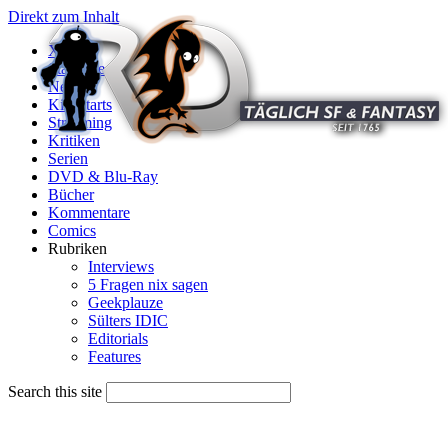
Direkt zum Inhalt
X
Startseite
News
Kinostarts
Streaming
Kritiken
Serien
DVD & Blu-Ray
Bücher
Kommentare
Comics
Rubriken
Interviews
5 Fragen nix sagen
Geekplauze
Sülters IDIC
Editorials
Features
Search this site