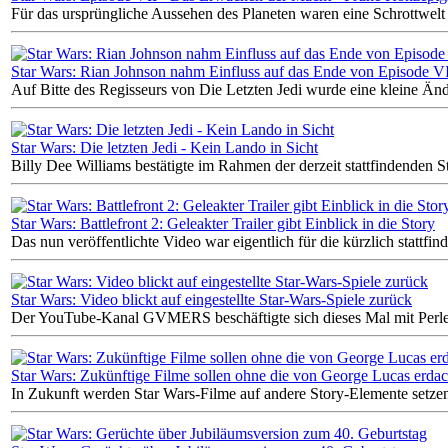
Für das ursprüngliche Aussehen des Planeten waren eine Schrottwel
Star Wars: Rian Johnson nahm Einfluss auf das Ende von Episode V
Auf Bitte des Regisseurs von Die Letzten Jedi wurde eine kleine 
Star Wars: Die letzten Jedi - Kein Lando in Sicht
Billy Dee Williams bestätigte im Rahmen der derzeit stattfindenden S
Star Wars: Battlefront 2: Geleakter Trailer gibt Einblick in die Story
Das nun veröffentlichte Video war eigentlich für die kürzlich stattfi
Star Wars: Video blickt auf eingestellte Star-Wars-Spiele zurück
Der YouTube-Kanal GVMERS beschäftigte sich dieses Mal mit Perlen
Star Wars: Zukünftige Filme sollen ohne die von George Lucas erd
In Zukunft werden Star Wars-Filme auf andere Story-Elemente setze