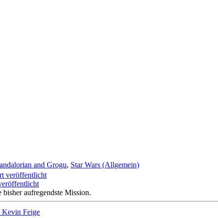
ndalorian and Grogu
,
Star Wars (Allgemein)
eröffentlicht
 bisher aufregendste Mission.