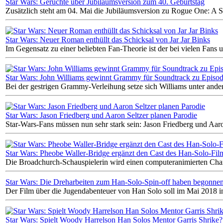
Star Wars: Gerüchte über Jubiläumsversion zum 40. Geburtstag
Zusätzlich steht am 04. Mai die Jubiläumsversion zu Rogue One: A S
Star Wars: Neuer Roman enthüllt das Schicksal von Jar Jar Binks
Im Gegensatz zu einer beliebten Fan-Theorie ist der bei vielen Fans u
Star Wars: John Williams gewinnt Grammy für Soundtrack zu Episod
Bei der gestrigen Grammy-Verleihung setze sich Williams unter and
Star Wars: Jason Friedberg und Aaron Seltzer planen Parodie
Star-Wars-Fans müssen nun sehr stark sein: Jason Friedberg und Aaron
Star Wars: Pheobe Waller-Bridge ergänzt den Cast des Han-Solo-Fil
Die Broadchurch-Schauspielerin wird einen computeranimierten Chara
Star Wars: Die Dreharbeiten zum Han-Solo-Spin-off haben begonne
Der Film über die Jugendabenteuer von Han Solo soll im Mai 2018 
Star Wars: Spielt Woody Harrelson Han Solos Mentor Garris Shrike?