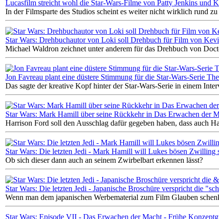
Lucasfilm streicht wohl die Star-Wars-Filme von Patty Jenkins und 
In der Filmsparte des Studios scheint es weiter nicht wirklich rund zu
Star Wars: Drehbuchautor von Loki soll Drehbuch für Film von Kevi
Michael Waldron zeichnet unter anderem für das Drehbuch von Docto
Jon Favreau plant eine düstere Stimmung für die Star-Wars-Serie Th
Das sagte der kreative Kopf hinter der Star-Wars-Serie in einem Inter
Star Wars: Mark Hamill über seine Rückkehr in Das Erwachen der Ma
Harrison Ford soll den Ausschlag dafür gegeben haben, dass auch Ham
Star Wars: Die letzten Jedi - Mark Hamill will Lukes bösen Zwilling 
Ob sich dieser dann auch an seinem Zwirbelbart erkennen lässt?
Star Wars: Die letzten Jedi - Japanische Broschüre verspricht die "s
Wenn man dem japanischen Werbematerial zum Film Glauben schenken
Star Wars: Episode VII - Das Erwachen der Macht - Frühe Konzeptgra