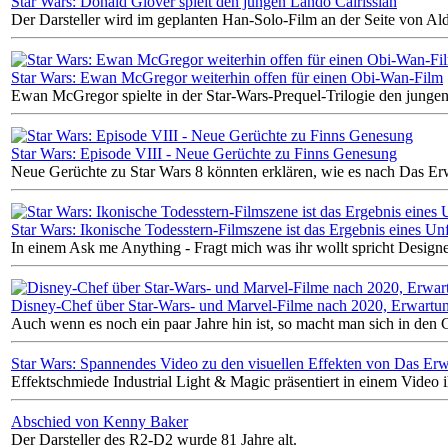
Star Wars: Donald Glover spielt den jungen Lando Calrissian
Der Darsteller wird im geplanten Han-Solo-Film an der Seite von Ald
Star Wars: Ewan McGregor weiterhin offen für einen Obi-Wan-Film
Ewan McGregor spielte in der Star-Wars-Prequel-Trilogie den jung
Star Wars: Episode VIII - Neue Gerüchte zu Finns Genesung
Neue Gerüchte zu Star Wars 8 könnten erklären, wie es nach Das Er
Star Wars: Ikonische Todesstern-Filmszene ist das Ergebnis eines Unf
In einem Ask me Anything - Fragt mich was ihr wollt spricht Designe
Disney-Chef über Star-Wars- und Marvel-Filme nach 2020, Erwart
Auch wenn es noch ein paar Jahre hin ist, so macht man sich in den
Star Wars: Spannendes Video zu den visuellen Effekten von Das Er
Effektschmiede Industrial Light & Magic präsentiert in einem Video 
Abschied von Kenny Baker
Der Darsteller des R2-D2 wurde 81 Jahre alt.