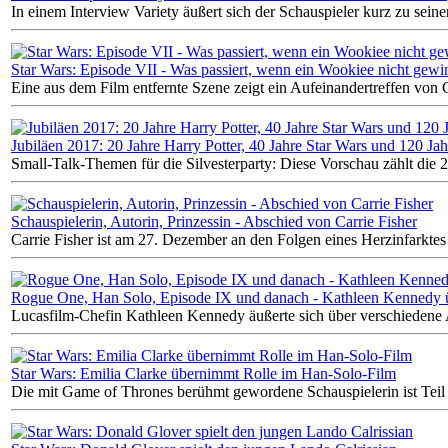
In einem Interview Variety äußert sich der Schauspieler kurz zu seine
Star Wars: Episode VII - Was passiert, wenn ein Wookiee nicht gewi
Eine aus dem Film entfernte Szene zeigt ein Aufeinandertreffen von
Jubiläen 2017: 20 Jahre Harry Potter, 40 Jahre Star Wars und 120 Ja
Small-Talk-Themen für die Silvesterparty: Diese Vorschau zählt die 2
Schauspielerin, Autorin, Prinzessin - Abschied von Carrie Fisher
Carrie Fisher ist am 27. Dezember an den Folgen eines Herzinfarktes 
Rogue One, Han Solo, Episode IX und danach - Kathleen Kennedy ü
Lucasfilm-Chefin Kathleen Kennedy äußerte sich über verschiedene A
Star Wars: Emilia Clarke übernimmt Rolle im Han-Solo-Film
Die mit Game of Thrones berühmt gewordene Schauspielerin ist Tei