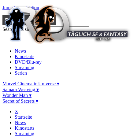
Jump to navigation
Search this site
News
Kinostarts
DVD/Blu-ray
Streaming
Serien
Marvel Cinematic Universe ▾
Samara Weaving ▾
Wonder Man ▾
Secret of Secrets ▾
X
Startseite
News
Kinostarts
Streaming