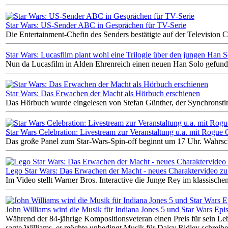
Star Wars: US-Sender ABC in Gesprächen für TV-Serie
Die Entertainment-Chefin des Senders bestätigte auf der Television C
Star Wars: Lucasfilm plant wohl eine Trilogie über den jungen Han S
Nun da Lucasfilm in Alden Ehrenreich einen neuen Han Solo gefunde
Star Wars: Das Erwachen der Macht als Hörbuch erschienen
Das Hörbuch wurde eingelesen von Stefan Günther, der Synchronst
Star Wars Celebration: Livestream zur Veranstaltung u.a. mit Rogue
Das große Panel zum Star-Wars-Spin-off beginnt um 17 Uhr. Wahrsche
Lego Star Wars: Das Erwachen der Macht - neues Charaktervideo zu 
Im Video stellt Warner Bros. Interactive die Junge Rey im klassisch
John Williams wird die Musik für Indiana Jones 5 und Star Wars Epi
Während der 84-jährige Kompositionsveteran einen Preis für sein Le
sagte Williams, er möchte unbedingt Musik für Daisy Ridley schreibe