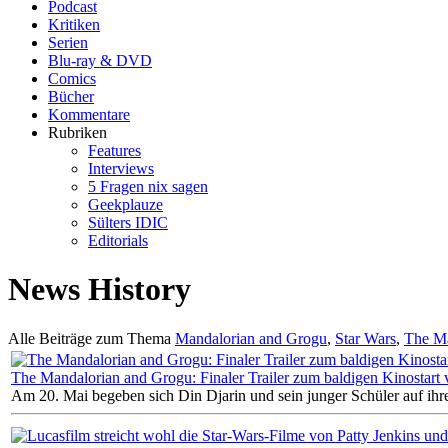
Podcast
Kritiken
Serien
Blu-ray & DVD
Comics
Bücher
Kommentare
Rubriken
Features
Interviews
5 Fragen nix sagen
Geekplauze
Sülters IDIC
Editorials
News History
Alle Beiträge zum Thema
Mandalorian and Grogu
,
Star Wars
,
The Ma
The Mandalorian and Grogu: Finaler Trailer zum baldigen Kinostart v
Am 20. Mai begeben sich Din Djarin und sein junger Schüler auf ihre