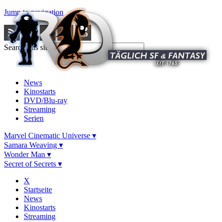
Jump to navigation
Search this site
News
Kinostarts
DVD/Blu-ray
Streaming
Serien
Marvel Cinematic Universe ▾
Samara Weaving ▾
Wonder Man ▾
Secret of Secrets ▾
X
Startseite
News
Kinostarts
Streaming