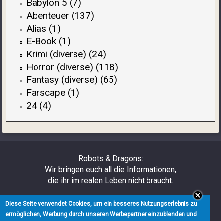
Babylon 5 (7)
Abenteuer (137)
Alias (1)
E-Book (1)
Krimi (diverse) (24)
Horror (diverse) (118)
Fantasy (diverse) (65)
Farscape (1)
24 (4)
Robots & Dragons:
Wir bringen euch all die Informationen,
die ihr im realen Leben nicht braucht.
Über uns
Diese Seite verwendet Cookies, um ein besseres Nutzungserlebnis zu
Impressum
ermöglichen, Werbung durch unseren Werbepartner einzublenden und