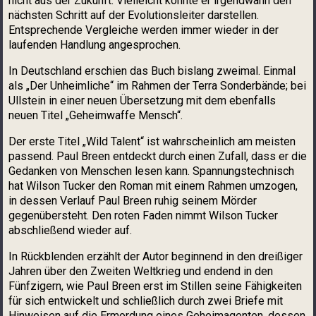
nicht aus der Zukunft. Vielleicht könnte er irgendwann den
nächsten Schritt auf der Evolutionsleiter darstellen.
Entsprechende Vergleiche werden immer wieder in der
laufenden Handlung angesprochen.
In Deutschland erschien das Buch bislang zweimal. Einmal
als „Der Unheimliche“ im Rahmen der Terra Sonderbände; bei
Ullstein in einer neuen Übersetzung mit dem ebenfalls
neuen Titel „Geheimwaffe Mensch“.
Der erste Titel „Wild Talent“ ist wahrscheinlich am meisten
passend. Paul Breen entdeckt durch einen Zufall, dass er die
Gedanken von Menschen lesen kann. Spannungstechnisch
hat Wilson Tucker den Roman mit einem Rahmen umzogen,
in dessen Verlauf Paul Breen ruhig seinem Mörder
gegenübersteht. Den roten Faden nimmt Wilson Tucker
abschließend wieder auf.
In Rückblenden erzählt der Autor beginnend in den dreißiger
Jahren über den Zweiten Weltkrieg und endend in den
Fünfzigern, wie Paul Breen erst im Stillen seine Fähigkeiten
für sich entwickelt und schließlich durch zwei Briefe mit
Hinweisen auf die Ermordung eines Geheimagenten, dessen