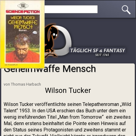
Direkt zum Inhalt
Search this site
Geheimwaffe Mensch
Sie sind hier
von Thomas Harbach
Wilson Tucker
Wilson Tucker veröffentlichte seinen Telepathenroman „Wild
Talent“ 1953. In den USA erschien das Buch unter dem ein
wenig irreführenden Titel „Man from Tomorrow“ ein zweites
Mal, denn erstens beinhaltet die Pointe einen Hinweis auf
den Status seines Protagonisten und zweitens stammt er