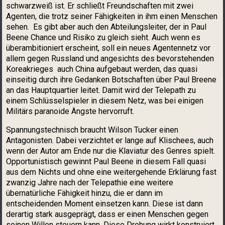
schwarzweiß ist. Er schließt Freundschaften mit zwei
Agenten, die trotz seiner Fähigkeiten in ihm einen Menschen
sehen. Es gibt aber auch den Abteilungsleiter, der in Paul
Beene Chance und Risiko zu gleich sieht. Auch wenn es
überambitioniert erscheint, soll ein neues Agentennetz vor
allem gegen Russland und angesichts des bevorstehenden
Koreakrieges auch China aufgebaut werden, das quasi
einseitig durch ihre Gedanken Botschaften über Paul Breene
an das Hauptquartier leitet. Damit wird der Telepath zu
einem Schlüsselspieler in diesem Netz, was bei einigen
Militärs paranoide Ängste hervorruft.
Spannungstechnisch braucht Wilson Tucker einen
Antagonisten. Dabei verzichtet er lange auf Klischees, auch
wenn der Autor am Ende nur die Klaviatur des Genres spielt.
Opportunistisch gewinnt Paul Beene in diesem Fall quasi
aus dem Nichts und ohne eine weitergehende Erklärung fast
zwanzig Jahre nach der Telepathie eine weitere
übernatürliche Fähigkeit hinzu, die er dann im
entscheidenden Moment einsetzen kann. Diese ist dann
derartig stark ausgeprägt, dass er einen Menschen gegen
seinen Willen steuern kann. Diese Drehung wirkt konstruiert,