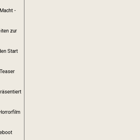
 Macht -
iten zur
den Start
 Teaser
räsentiert
orrorfilm
Reboot