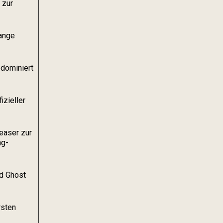
 zur
lange
dominiert
izieller
Teaser zur
ng-
nd Ghost
rsten