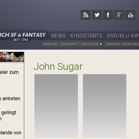
Jump to navigation
NEWS
KINOSTARTS
DVD/BLU-RA
MARVEL CINEMATIC UNIVERSE ▾
SAMARA WEAVING
John Sugar
ailer zum
 antreten
 gelingt
n
ulande von