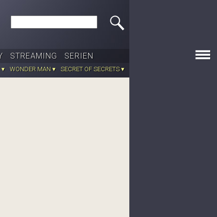
Search this site
Y
STREAMING
SERIEN
 ▾
WONDER MAN ▾
SECRET OF SECRETS ▾