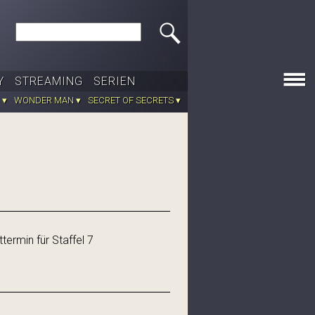
Search this site
Y
STREAMING
SERIEN
 ▾
WONDER MAN ▾
SECRET OF SECRETS ▾
ttermin für Staffel 7