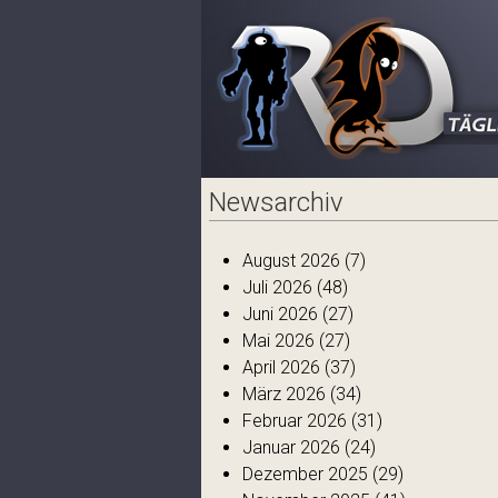
Newsarchiv
August 2026
(7)
Juli 2026
(48)
Juni 2026
(27)
Mai 2026
(27)
April 2026
(37)
März 2026
(34)
Februar 2026
(31)
Januar 2026
(24)
Dezember 2025
(29)