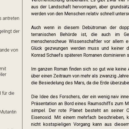
aus der Landschaft hervorragen, aber grundsätz
werden von den Menschen relativ schnell unters
s antreten
Auch wenn in diesem Debütroman der doppe
elingt der
terranischen Behörde ist, die auch im Ge
menschenscheue Wissenschaftler vor allem ei
Glück gezwungen werden muss und keiner de
ulande von
Konrad Schaefs späteren Romanen dominieren so
 mit
Im ganzen Roman finden sich so gut wie keine A
ler
über einen Zeitraum von mehr als zwanzig Jahre
die Besiedelung des Mars, da die Erde überzube
 für die
Die Idee des Forschers, der ein wenig naiv inn
Präsentation an Bord eines Raumschiffs zum Ma
simpel. Der rote Planet besteht an seiner 
Mutantin
Eisenoxid. Mit einem mehrfach beschrieben, k
nicht kostspieligen Vorgang kann aus diese