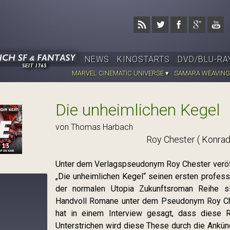
Jump to navigation
NEWS
KINOSTARTS
DVD/BLU-RA
MARVEL CINEMATIC UNIVERSE ▾
SAMARA WEAVING
Die unheimlichen Kegel
von Thomas Harbach
Roy Chester ( Konra
Unter dem Verlagspseudonym Roy Chester veröf
„Die unheimlichen Kegel“ seinen ersten profess
der normalen Utopia Zukunftsroman Reihe s
Handvoll Romane unter dem Pseudonym Roy Ch
hat in einem Interview gesagt, dass diese 
)
Unterstrichen wird diese These durch die Ankün