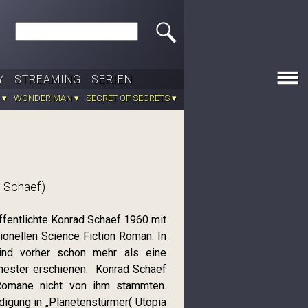
Search this site
Y
STREAMING
SERIEN
 ▾
WONDER MAN ▾
SECRET OF SECRETS ▾
d Schaef)
fentlichte Konrad Schaef 1960 mit
ionellen Science Fiction Roman. In
ind vorher schon mehr als eine
ester erschienen. Konrad Schaef
Romane nicht von ihm stammten.
digung in „Planetenstürmer( Utopia