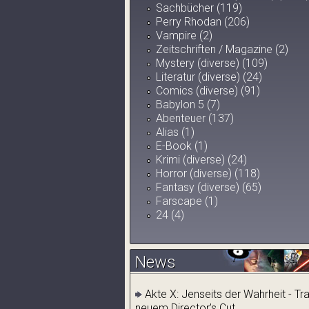
Sachbücher (119)
Perry Rhodan (206)
Vampire (2)
Zeitschriften / Magazine (2)
Mystery (diverse) (109)
Literatur (diverse) (24)
Comics (diverse) (91)
Babylon 5 (7)
Abenteuer (137)
Alias (1)
E-Book (1)
Krimi (diverse) (24)
Horror (diverse) (118)
Fantasy (diverse) (65)
Farscape (1)
24 (4)
News
Akte X: Jenseits der Wahrheit - Tr
neuem Director’s Cut