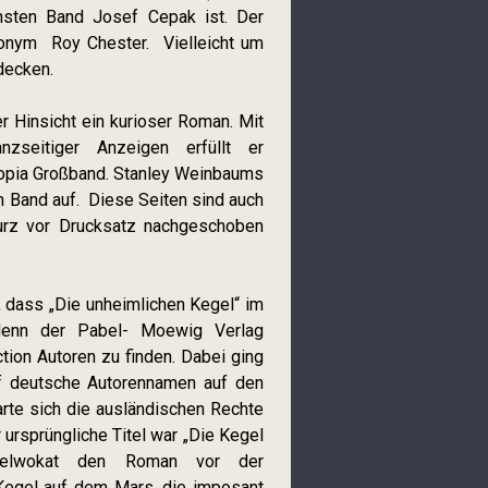
hsten Band Josef Cepak ist. Der
onym Roy Chester. Vielleicht um
decken.
er Hinsicht ein kurioser Roman. Mit
zseitiger Anzeigen erfüllt er
topia Großband. Stanley Weinbaums
n Band auf. Diese Seiten sind auch
kurz vor Drucksatz nachgeschoben
, dass „Die unheimlichen Kegel“ im
enn der Pabel- Moewig Verlag
tion Autoren zu finden. Dabei ging
uf deutsche Autorennamen auf den
rte sich die ausländischen Rechte
ursprüngliche Titel war „Die Kegel
helwokat den Roman vor der
 Kegel auf dem Mars, die imposant