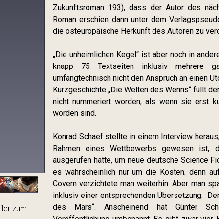
Zukunftsroman 193), dass der Autor des näc
Roman erschien dann unter dem Verlagspseud
die osteuropäische Herkunft des Autoren zu ver
„Die unheimlichen Kegel“ ist aber noch in ander
knapp 75 Textseiten inklusiv mehrere gan
umfangtechnisch nicht den Anspruch an einen U
Kurzgeschichte „Die Welten des Wenns“ füllt de
nicht nummeriert worden, als wenn sie erst 
worden sind.
Konrad Schaef stellte in einem Interview heraus
Rahmen eines Wettbewerbs gewesen ist, d
ausgerufen hatte, um neue deutsche Science Fic
es wahrscheinlich nur um die Kosten, denn a
Covern verzichtete man weiterhin. Aber man spa
inklusiv einer entsprechenden Übersetzung. Der 
des Mars“. Anscheinend hat Günter Sc
ailer zum
Veröffentlichung umbenannt. Es gibt zwar vier