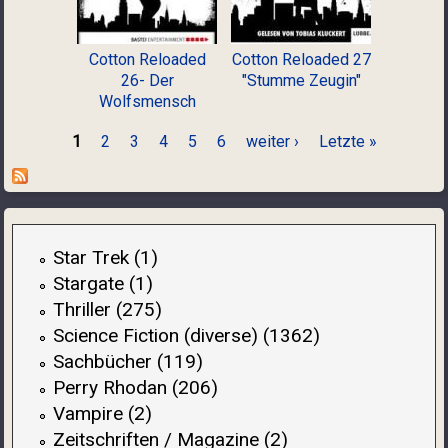
Cotton Reloaded
Cotton Reloaded 27
26- Der
"Stumme Zeugin"
Wolfsmensch
Seiten
1
2
3
4
5
6
weiter ›
Letzte »
Star Trek (1)
Stargate (1)
Thriller (275)
Science Fiction (diverse) (1362)
Sachbücher (119)
Perry Rhodan (206)
Vampire (2)
Zeitschriften / Magazine (2)