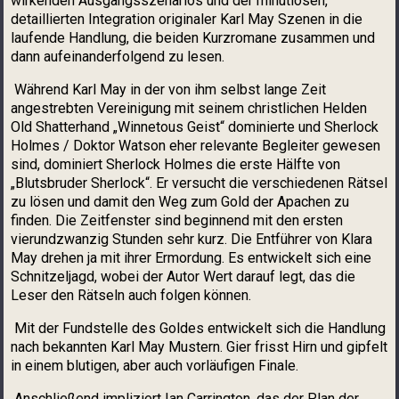
wirkenden Ausgangsszenarios und der minutiösen,
detaillierten Integration originaler Karl May Szenen in die
laufende Handlung, die beiden Kurzromane zusammen und
dann aufeinanderfolgend zu lesen.
Während Karl May in der von ihm selbst lange Zeit
angestrebten Vereinigung mit seinem christlichen Helden
Old Shatterhand „Winnetous Geist“ dominierte und Sherlock
Holmes / Doktor Watson eher relevante Begleiter gewesen
sind, dominiert Sherlock Holmes die erste Hälfte von
„Blutsbruder Sherlock“. Er versucht die verschiedenen Rätsel
zu lösen und damit den Weg zum Gold der Apachen zu
finden. Die Zeitfenster sind beginnend mit den ersten
vierundzwanzig Stunden sehr kurz. Die Entführer von Klara
May drehen ja mit ihrer Ermordung. Es entwickelt sich eine
Schnitzeljagd, wobei der Autor Wert darauf legt, das die
Leser den Rätseln auch folgen können.
Mit der Fundstelle des Goldes entwickelt sich die Handlung
nach bekannten Karl May Mustern. Gier frisst Hirn und gipfelt
in einem blutigen, aber auch vorläufigen Finale.
Anschließend impliziert Ian Carrington, das der Plan der