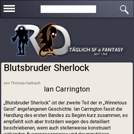
Direkt zum Inhalt
Search this site
Blutsbruder Sherlock
Sie sind hier
von Thomas Harbach
Ian Carrington
„Blutsbruder Sherlock“ ist der zweite Teil der in „Winnetous
Geist“ angefangenen Geschichte. Ian Carrington fasst die
Handlung des ersten Bandes zu Beginn kurz zusammen, es
empfiehlt sich aber trotzdem wegen des detailliert
beschriebenen, wenn auch stellenweise konstruiert