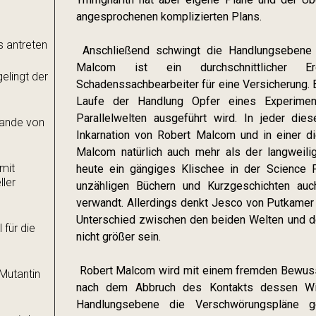
angesprochenen komplizierten Plans.
s antreten
Anschließend schwingt die Handlungsebene 
Malcom ist ein durchschnittlicher Er
elingt der
Schadenssachbearbeiter für eine Versicherung. E
Laufe der Handlung Opfer eines Experimen
Parallelwelten ausgeführt wird. In jeder die
ulande von
Inkarnation von Robert Malcom und in einer d
Malcom natürlich auch mehr als der langweili
 mit
heute ein gängiges Klischee in der Science F
ler
unzähligen Büchern und Kurzgeschichten auch
verwandt. Allerdings denkt Jesco von Putkamer 
Unterschied zwischen den beiden Welten und de
 für die
nicht größer sein.
Robert Malcom wird mit einem fremden Bewusst
Mutantin
nach dem Abbruch des Kontakts dessen Wi
Handlungsebene die Verschwörungspläne g