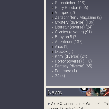
Sachbücher (119)
Perry Rhodan (206)
Vampire (2)
Zeitschriften / Magazine (2)
Mystery (diverse) (109)
Literatur (diverse) (24)
Comics (diverse) (91)
Babylon 5 (7)
Abenteuer (137)
Alias (1)
E-Book (1)
Krimi (diverse) (24)
Horror (diverse) (118)
Fantasy (diverse) (65)
Farscape (1)
24 (4)
News
Akte X: Jenseits der Wahrheit - Tr
neuem Director’s Cut