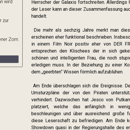
n wird
Herrscher der Galaxis fortschreiten. Allerding
der Leser kann an dieser Zusammenfassung auc
handelt.
r zur
Die mehr als sechzig Jahre merkt man diese
erscheinen eher funktional beschrieben. Insbes
ner Zorn:
in einem Film Noir positiv eher von DER 
entsprechen den Klischees der in sich geke
schönen und intelligenten Frau, die noch stu
erledigen muss. In der Beziehung zu einer Ko
dem „geerbten“ Wissen förmlich aufzublühen.
Am Ende überschlagen sich die Ereignisse. Der
Umsturzpläne der von den Piraten unterstütz
verhindert. Dazwischen hat Jesco von Putka
platziert, welche das anfänglich in wen
beschleunigen und über ausreichend große fu
diese Leserschaft zu befriedigen. Am Ende ko
Showdown quasi in der Regierungshalle des e