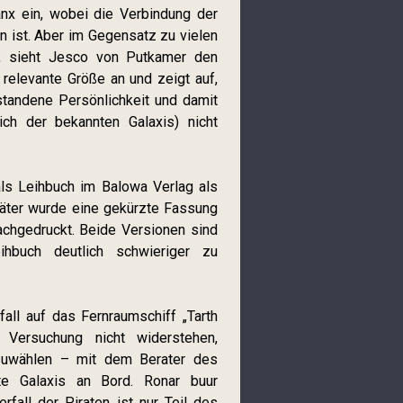
anx ein, wobei die Verbindung der
n ist. Aber im Gegensatz zu vielen
rn, sieht Jesco von Putkamer den
relevante Größe an und zeigt auf,
standene Persönlichkeit und damit
lich der bekannten Galaxis) nicht
ls Leihbuch im Balowa Verlag als
päter wurde eine gekürzte Fassung
achgedruckt. Beide Versionen sind
ihbuch deutlich schwieriger zu
all auf das Fernraumschiff „Tarth
ersuchung nicht widerstehen,
zuwählen – mit dem Berater des
te Galaxis an Bord. Ronar buur
fall der Piraten ist nur Teil des