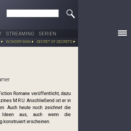
Search this site
Y
STREAMING
SERIEN
 ▾
WONDER MAN ▾
SECRET OF SECRETS ▾
amer
iction Romane veröffentlicht, dazu
zines M.R.U. Anschließend ist er in
en. Auch heute noch zeichnet die
 Ideen aus, auch wenn die
 konstruiert erscheinen.