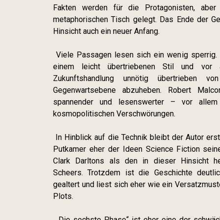
Fakten werden für die Protagonisten, abe
metaphorischen Tisch gelegt. Das Ende der Gesc
Hinsicht auch ein neuer Anfang.
Viele Passagen lesen sich ein wenig sperrig.
einem leicht übertriebenen Stil und vor 
Zukunftshandlung unnötig übertrieben von
Gegenwartsebene abzuheben. Robert Malcoms
spannender und lesenswerter – vor allem
kosmopolitischen Verschwörungen.
In Hinblick auf die Technik bleibt der Autor ers
Putkamer eher der Ideen Science Fiction sein
Clark Darltons als den in dieser Hinsicht h
Scheers. Trotzdem ist die Geschichte deutlic
gealtert und liest sich eher wie ein Versatzmus
Plots.
„Die sechste Phase“ ist eher eine der schwä