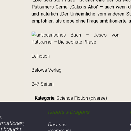
Putkamers Gerne. „Galaxis Ahoi“ – auch wenn de
und natürlich „Der Unheimliche vom anderen Ste
empfohlen, als diese ohne Frage ambitionierte,
Leihbuch
Balowa Verlag
247 Seiten
Kategorie:
Science Fiction (diverse)
Robots & Dragons
:
ormationen,
Über uns
ht braucht.
Impressum