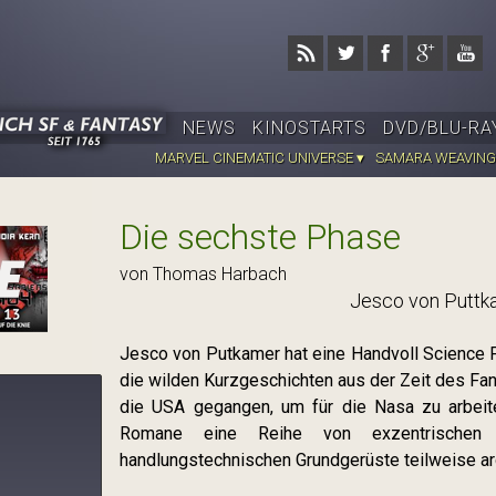
Jump to navigation
NEWS
KINOSTARTS
DVD/BLU-RA
MARVEL CINEMATIC UNIVERSE ▾
SAMARA WEAVING
Die sechste Phase
von Thomas Harbach
Jesco von Puttk
Jesco von Putkamer hat eine Handvoll Science F
die wilden Kurzgeschichten aus der Zeit des Fan
die USA gegangen, um für die Nasa zu arbeit
Romane eine Reihe von exzentrischen
handlungstechnischen Grundgerüste teilweise arg
)