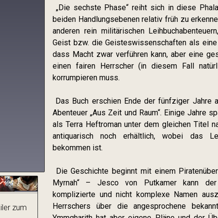
„Die sechste Phase“ reiht sich in diese Phal
beiden Handlungsebenen relativ früh zu erkenne
anderen rein militärischen Leihbuchabenteue
Geist bzw. die Geisteswissenschaften als eine 
dass Macht zwar verführen kann, aber eine ge
einen fairen Herrscher (in diesem Fall natür
korrumpieren muss.
Das Buch erschien Ende der fünfziger Jahre a
Abenteuer „Aus Zeit und Raum“. Einige Jahre s
als Terra Heftroman unter dem gleichen Titel n
antiquarisch noch erhältlich, wobei das Le
bekommen ist.
Die Geschichte beginnt mit einem Piratenüberf
Myrnah“ – Jesco von Putkamer kann der V
komplizierte und nicht komplexe Namen aus
Herrschers über die angesprochene bekann
ailer zum
Ymmgharith hat aber eigene Pläne und der Über