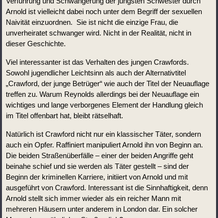
Verführung und Schwängerung der jüngsten Schwester durch 
Arnold ist vielleicht dabei noch unter dem Begriff der sexuellen 
Naivität einzuordnen.  Sie ist nicht die einzige Frau, die 
unverheiratet schwanger wird. Nicht in der Realität, nicht in 
dieser Geschichte.
Viel interessanter ist das Verhalten des jungen Crawfords. 
Sowohl jugendlicher Leichtsinn als auch der Alternativtitel 
„Crawford, der junge Betrüger“ wie auch der Titel der Neuauflage 
treffen zu. Warum Reynolds allerdings bei der Neuauflage ein 
wichtiges und lange verborgenes Element der Handlung gleich 
im Titel offenbart hat, bleibt rätselhaft.
Natürlich ist Crawford nicht nur ein klassischer Täter, sondern 
auch ein Opfer. Raffiniert manipuliert Arnold ihn von Beginn an. 
Die beiden Straßenüberfälle – einer der beiden Angriffe geht 
beinahe schief und sie werden als Täter gestellt – sind der 
Beginn der kriminellen Karriere, initiiert von Arnold und mit 
ausgeführt von Crawford. Interessant ist die Sinnhaftigkeit, denn 
Arnold stellt sich immer wieder als ein reicher Mann mit 
mehreren Häusern unter anderem in London dar. Ein solcher 