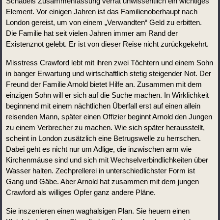
Schädels Zusammenfassung verrät unwissentlich ein wichtiges 
Element. Vor einigen Jahren ist das Familienoberhaupt nach 
London gereist, um von einem „Verwandten“ Geld zu erbitten. 
Die Familie hat seit vielen Jahren immer am Rand der 
Existenznot gelebt. Er ist von dieser Reise nicht zurückgekehrt.
Misstress Crawford lebt mit ihren zwei Töchtern und einem Sohn 
in banger Erwartung und wirtschaftlich stetig steigender Not. Der 
Freund der Familie Arnold bietet Hilfe an. Zusammen mit dem 
einzigen Sohn will er sich auf die Suche machen. In Wirklichkeit 
beginnend mit einem nächtlichen Überfall erst auf einen allein 
reisenden Mann, später einen Offizier beginnt Arnold den Jungen 
zu einem Verbrecher zu machen. Wie sich später herausstellt, 
scheint in London zusätzlich eine Betrugswelle zu herrschen. 
Dabei geht es nicht nur um Adlige, die inzwischen arm wie 
Kirchenmäuse sind und sich mit Wechselverbindlichkeiten über 
Wasser halten. Zechprellerei in unterschiedlichster Form ist 
Gang und Gäbe. Aber Arnold hat zusammen mit dem jungen 
Crawford als williges Opfer ganz andere Pläne.
Sie inszenieren einen waghalsigen Plan. Sie heuern einen 