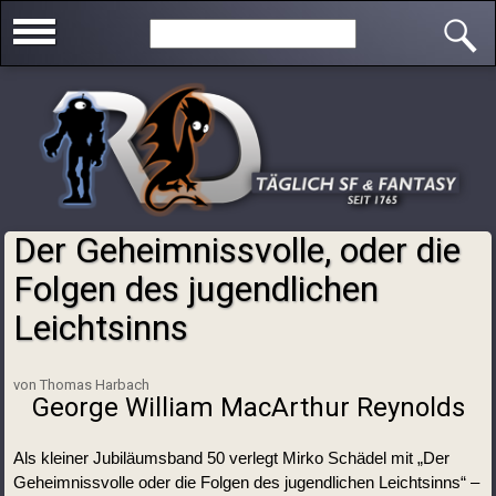
Direkt zum Inhalt
Search this site
Der Geheimnissvolle, oder die
Sie sind hier
Folgen des jugendlichen
Leichtsinns
von Thomas Harbach
George William MacArthur Reynolds
Als kleiner Jubiläumsband 50 verlegt Mirko Schädel mit „Der 
Geheimnissvolle oder die Folgen des jugendlichen Leichtsinns“ – 