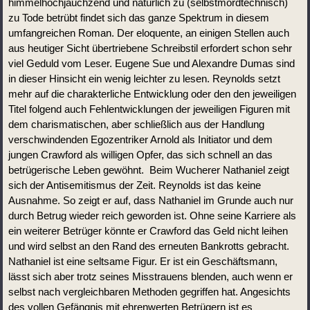
himmelhochjauchzend und natürlich zu (selbstmordtechnisch) 
zu Tode betrübt findet sich das ganze Spektrum in diesem 
umfangreichen Roman. Der eloquente, an einigen Stellen auch 
aus heutiger Sicht übertriebene Schreibstil erfordert schon sehr 
viel Geduld vom Leser. Eugene Sue und Alexandre Dumas sind 
in dieser Hinsicht ein wenig leichter zu lesen. Reynolds setzt 
mehr auf die charakterliche Entwicklung oder den den jeweiligen 
Titel folgend auch Fehlentwicklungen der jeweiligen Figuren mit 
dem charismatischen, aber schließlich aus der Handlung 
verschwindenden Egozentriker Arnold als Initiator und dem 
jungen Crawford als willigen Opfer, das sich schnell an das 
betrügerische Leben gewöhnt.  Beim Wucherer Nathaniel zeigt 
sich der Antisemitismus der Zeit. Reynolds ist das keine 
Ausnahme. So zeigt er auf, dass Nathaniel im Grunde auch nur 
durch Betrug wieder reich geworden ist. Ohne seine Karriere als 
ein weiterer Betrüger könnte er Crawford das Geld nicht leihen 
und wird selbst an den Rand des erneuten Bankrotts gebracht. 
Nathaniel ist eine seltsame Figur. Er ist ein Geschäftsmann, 
lässt sich aber trotz seines Misstrauens blenden, auch wenn er 
selbst nach vergleichbaren Methoden gegriffen hat. Angesichts 
des vollen Gefängnis mit ehrenwerten Betrügern ist es 