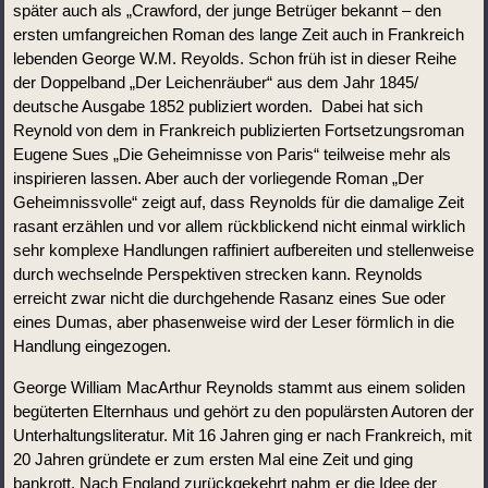
später auch als „Crawford, der junge Betrüger bekannt – den 
ersten umfangreichen Roman des lange Zeit auch in Frankreich 
lebenden George W.M. Reyolds. Schon früh ist in dieser Reihe 
der Doppelband „Der Leichenräuber“ aus dem Jahr 1845/ 
deutsche Ausgabe 1852 publiziert worden.  Dabei hat sich 
Reynold von dem in Frankreich publizierten Fortsetzungsroman 
Eugene Sues „Die Geheimnisse von Paris“ teilweise mehr als 
inspirieren lassen. Aber auch der vorliegende Roman „Der 
Geheimnissvolle“ zeigt auf, dass Reynolds für die damalige Zeit 
rasant erzählen und vor allem rückblickend nicht einmal wirklich 
sehr komplexe Handlungen raffiniert aufbereiten und stellenweise 
durch wechselnde Perspektiven strecken kann. Reynolds 
erreicht zwar nicht die durchgehende Rasanz eines Sue oder 
eines Dumas, aber phasenweise wird der Leser förmlich in die 
Handlung eingezogen.
George William MacArthur Reynolds stammt aus einem soliden 
begüterten Elternhaus und gehört zu den populärsten Autoren der 
Unterhaltungsliteratur. Mit 16 Jahren ging er nach Frankreich, mit 
20 Jahren gründete er zum ersten Mal eine Zeit und ging 
bankrott. Nach England zurückgekehrt nahm er die Idee der 