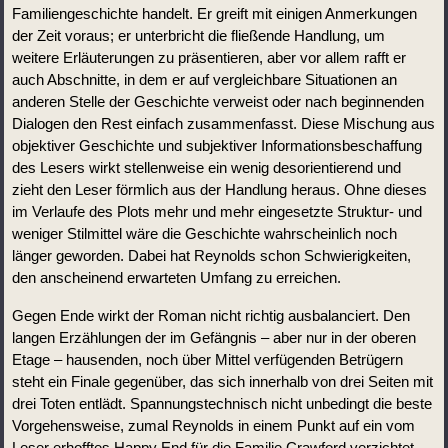
Familiengeschichte handelt. Er greift mit einigen Anmerkungen 
der Zeit voraus; er unterbricht die fließende Handlung, um 
weitere Erläuterungen zu präsentieren, aber vor allem rafft er 
auch Abschnitte, in dem er auf vergleichbare Situationen an 
anderen Stelle der Geschichte verweist oder nach beginnenden 
Dialogen den Rest einfach zusammenfasst. Diese Mischung aus 
objektiver Geschichte und subjektiver Informationsbeschaffung 
des Lesers wirkt stellenweise ein wenig desorientierend und 
zieht den Leser förmlich aus der Handlung heraus. Ohne dieses 
im Verlaufe des Plots mehr und mehr eingesetzte Struktur- und 
weniger Stilmittel wäre die Geschichte wahrscheinlich noch 
länger geworden. Dabei hat Reynolds schon Schwierigkeiten, 
den anscheinend erwarteten Umfang zu erreichen.
Gegen Ende wirkt der Roman nicht richtig ausbalanciert. Den 
langen Erzählungen der im Gefängnis – aber nur in der oberen 
Etage – hausenden, noch über Mittel verfügenden Betrügern 
steht ein Finale gegenüber, das sich innerhalb von drei Seiten mit 
drei Toten entlädt. Spannungstechnisch nicht unbedingt die beste 
Vorgehensweise, zumal Reynolds in einem Punkt auf ein vom 
Leser erhofftes Happy End für die Familie Crawford verzichtet 