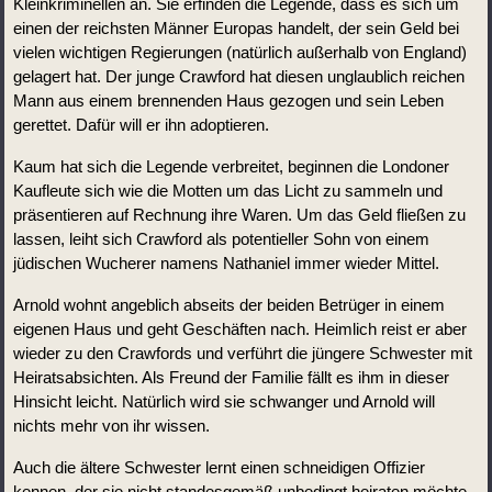
Kleinkriminellen an. Sie erfinden die Legende, dass es sich um 
einen der reichsten Männer Europas handelt, der sein Geld bei 
vielen wichtigen Regierungen (natürlich außerhalb von England) 
gelagert hat. Der junge Crawford hat diesen unglaublich reichen 
Mann aus einem brennenden Haus gezogen und sein Leben 
gerettet. Dafür will er ihn adoptieren.
Kaum hat sich die Legende verbreitet, beginnen die Londoner 
Kaufleute sich wie die Motten um das Licht zu sammeln und 
präsentieren auf Rechnung ihre Waren. Um das Geld fließen zu 
lassen, leiht sich Crawford als potentieller Sohn von einem 
jüdischen Wucherer namens Nathaniel immer wieder Mittel.
Arnold wohnt angeblich abseits der beiden Betrüger in einem 
eigenen Haus und geht Geschäften nach. Heimlich reist er aber 
wieder zu den Crawfords und verführt die jüngere Schwester mit 
Heiratsabsichten. Als Freund der Familie fällt es ihm in dieser 
Hinsicht leicht. Natürlich wird sie schwanger und Arnold will 
nichts mehr von ihr wissen.
Auch die ältere Schwester lernt einen schneidigen Offizier 
kennen, der sie nicht standesgemäß unbedingt heiraten möchte. 