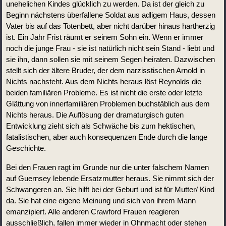
unehelichen Kindes glücklich zu werden. Da ist der gleich zu 
Beginn nächstens überfallene Soldat aus adligem Haus, dessen 
Vater bis auf das Totenbett, aber nicht darüber hinaus hartherzig 
ist. Ein Jahr Frist räumt er seinem Sohn ein. Wenn er immer 
noch die junge Frau - sie ist natürlich nicht sein Stand - liebt und 
sie ihn, dann sollen sie mit seinem Segen heiraten. Dazwischen 
stellt sich der ältere Bruder, der dem narzisstischen Arnold in 
Nichts nachsteht. Aus dem Nichts heraus löst Reynolds die 
beiden familiären Probleme. Es ist nicht die erste oder letzte 
Glättung von innerfamiliären Problemen buchstäblich aus dem 
Nichts heraus. Die Auflösung der dramaturgisch guten 
Entwicklung zieht sich als Schwäche bis zum hektischen, 
fatalistischen, aber auch konsequenzen Ende durch die lange 
Geschichte. 
Bei den Frauen ragt im Grunde nur die unter falschem Namen 
auf Guernsey lebende Ersatzmutter heraus. Sie nimmt sich der 
Schwangeren an. Sie hilft bei der Geburt und ist für Mutter/ Kind 
da. Sie hat eine eigene Meinung und sich von ihrem Mann 
emanzipiert. Alle anderen Crawford Frauen reagieren 
ausschließlich, fallen immer wieder in Ohnmacht oder stehen 