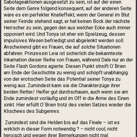
Sabotageaktionen ausgesetzt zu sein, ist auf der einen
Seite dem Genre folgend konsequent, auf der anderen Seite
wäre es ein perfekter Knalleffekt, wenn der General im Blut
seiner Feinde stehend sagt, er hat keinen Bock der nächste
Herrscher zu sein, gegen den aus welcher Ecke auch immer
opponiert wird. Und Tonya ist eher ein Spielzeug, dessen
impulsives Wesen befriedigt und abgelenkt werden soll.
Anscheinend gibt es Frauen, die auf solche Situationen
abfahren. Prinzessin Leia ist sicherlich die bekannteste
Inkarnation dieser Reihe von Frauen, während Dale nur an der
Seite Flash Gordons agierte. Diesen Punkt streift O´Brien
am Ende der Geschichte zu wenig und schöpft unabhängig
von der erotischen Seite das Potential seiner Tonya zu
wenig aus. Zumindest kann sie die Charakterzüge ihrer
beiden Retter/ Helfer gut durchschauen, auch wenn sie am
Ende zumindest vorläufig und im Off in die Arme des Einen
sinkt. Hier erfüllt O´Brien trotz des vielen Satzes wieder die
Klischees des Subgenres.
Zumindest sind die Helden bis auf das Finale – ist es
wirklich in dieser Form notwendig ? – nicht cool, nicht
heroisch und wegen ihrer Bemerkungen nicht mal