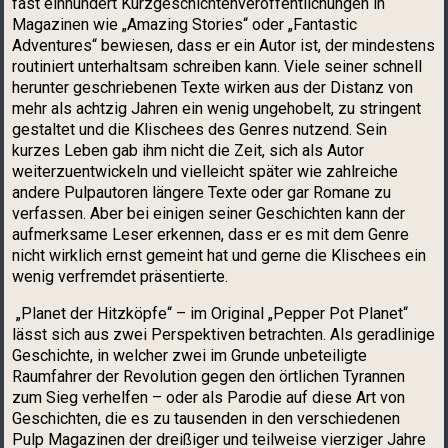
fast einhundert Kurzgeschichtenveröffentlichungen in
Magazinen wie „Amazing Stories“ oder „Fantastic
Adventures“ bewiesen, dass er ein Autor ist, der mindestens
routiniert unterhaltsam schreiben kann. Viele seiner schnell
herunter geschriebenen Texte wirken aus der Distanz von
mehr als achtzig Jahren ein wenig ungehobelt, zu stringent
gestaltet und die Klischees des Genres nutzend. Sein
kurzes Leben gab ihm nicht die Zeit, sich als Autor
weiterzuentwickeln und vielleicht später wie zahlreiche
andere Pulpautoren längere Texte oder gar Romane zu
verfassen. Aber bei einigen seiner Geschichten kann der
aufmerksame Leser erkennen, dass er es mit dem Genre
nicht wirklich ernst gemeint hat und gerne die Klischees ein
wenig verfremdet präsentierte.
„Planet der Hitzköpfe“ – im Original „Pepper Pot Planet“
lässt sich aus zwei Perspektiven betrachten. Als geradlinige
Geschichte, in welcher zwei im Grunde unbeteiligte
Raumfahrer der Revolution gegen den örtlichen Tyrannen
zum Sieg verhelfen – oder als Parodie auf diese Art von
Geschichten, die es zu tausenden in den verschiedenen
Pulp Magazinen der dreißiger und teilweise vierziger Jahre