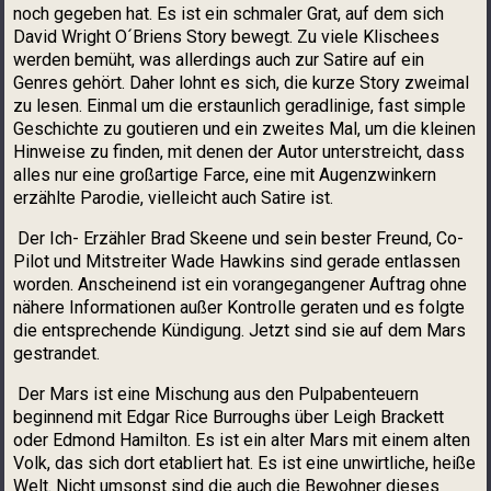
noch gegeben hat. Es ist ein schmaler Grat, auf dem sich
David Wright O´Briens Story bewegt. Zu viele Klischees
werden bemüht, was allerdings auch zur Satire auf ein
Genres gehört. Daher lohnt es sich, die kurze Story zweimal
zu lesen. Einmal um die erstaunlich geradlinige, fast simple
Geschichte zu goutieren und ein zweites Mal, um die kleinen
Hinweise zu finden, mit denen der Autor unterstreicht, dass
alles nur eine großartige Farce, eine mit Augenzwinkern
erzählte Parodie, vielleicht auch Satire ist.
Der Ich- Erzähler Brad Skeene und sein bester Freund, Co-
Pilot und Mitstreiter Wade Hawkins sind gerade entlassen
worden. Anscheinend ist ein vorangegangener Auftrag ohne
nähere Informationen außer Kontrolle geraten und es folgte
die entsprechende Kündigung. Jetzt sind sie auf dem Mars
gestrandet.
Der Mars ist eine Mischung aus den Pulpabenteuern
beginnend mit Edgar Rice Burroughs über Leigh Brackett
oder Edmond Hamilton. Es ist ein alter Mars mit einem alten
Volk, das sich dort etabliert hat. Es ist eine unwirtliche, heiße
Welt. Nicht umsonst sind die auch die Bewohner dieses