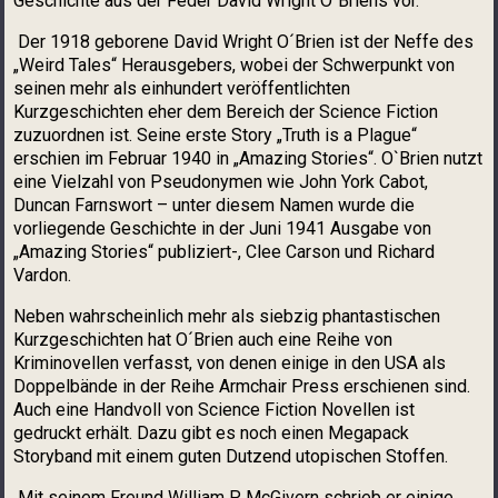
Geschichte aus der Feder David Wright O´Briens vor.
Der 1918 geborene David Wright O´Brien ist der Neffe des
„Weird Tales“ Herausgebers, wobei der Schwerpunkt von
seinen mehr als einhundert veröffentlichten
Kurzgeschichten eher dem Bereich der Science Fiction
zuzuordnen ist. Seine erste Story „Truth is a Plague“
erschien im Februar 1940 in „Amazing Stories“. O`Brien nutzt
eine Vielzahl von Pseudonymen wie John York Cabot,
Duncan Farnswort – unter diesem Namen wurde die
vorliegende Geschichte in der Juni 1941 Ausgabe von
„Amazing Stories“ publiziert-, Clee Carson und Richard
Vardon.
Neben wahrscheinlich mehr als siebzig phantastischen
Kurzgeschichten hat O´Brien auch eine Reihe von
Kriminovellen verfasst, von denen einige in den USA als
Doppelbände in der Reihe Armchair Press erschienen sind.
Auch eine Handvoll von Science Fiction Novellen ist
gedruckt erhält. Dazu gibt es noch einen Megapack
Storyband mit einem guten Dutzend utopischen Stoffen.
Mit seinem Freund William P. McGivern schrieb er einige