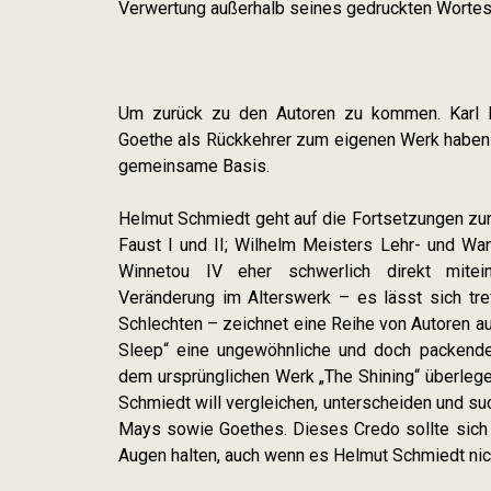
Verwertung außerhalb seines gedruckten Wortes
Um zurück zu den Autoren zu kommen. Karl Ma
Goethe als Rückkehrer zum eigenen Werk haben a
gemeinsame Basis.
Helmut Schmiedt geht auf die Fortsetzungen zum 
Faust I und II; Wilhelm Meisters Lehr- und Wan
Winnetou IV eher schwerlich direkt mitei
Veränderung im Alterswerk – es lässt sich tref
Schlechten – zeichnet eine Reihe von Autoren au
Sleep“ eine ungewöhnliche und doch packende,
dem ursprünglichen Werk „The Shining“ überlege
Schmiedt will vergleichen, unterscheiden und su
Mays sowie Goethes. Dieses Credo sollte sich 
Augen halten, auch wenn es Helmut Schmiedt nich