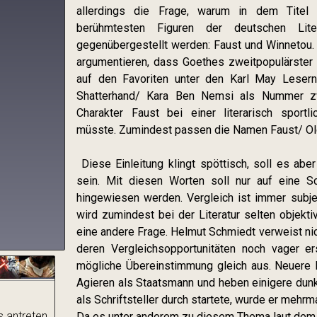
allerdings die Frage, warum in dem Titel 
berühmtesten Figuren der deutschen Lit
gegenübergestellt werden: Faust und Winnetou. 
argumentieren, dass Goethes zweitpopulärster
auf den Favoriten unter den Karl May Lesern
Shatterhand/ Kara Ben Nemsi als Nummer z
Charakter Faust bei einer literarisch sportl
müsste. Zumindest passen die Namen Faust/ Ol
Diese Einleitung klingt spöttisch, soll es abe
sein. Mit diesen Worten soll nur auf eine S
hingewiesen werden. Vergleich ist immer subj
wird zumindest bei der Literatur selten objekti
eine andere Frage. Helmut Schmiedt verweist nich
deren Vergleichsopportunitäten noch vager e
mögliche Übereinstimmung gleich aus. Neuere 
Agieren als Staatsmann und heben einigere dunk
als Schriftsteller durch startete, wurde er mehrm
s antreten
Da es unter anderem zu diesem Thema laut dem