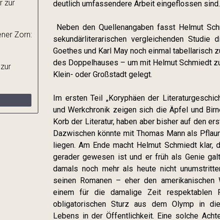
r zur
deutlich umfassendere Arbeit eingeflossen sind.
Neben den Quellenangaben fasst Helmut Schm
ner Zorn:
sekundärliterarischen vergleichenden Studie
Goethes und Karl May noch einmal tabellarisch 
des Doppelhauses – um mit Helmut Schmiedt zu s
 zur
Klein- oder Großstadt gelegt.
Im ersten Teil „Koryphäen der Literaturgesch
und Werkchronik zeigen sich die Äpfel und Birne
Korb der Literatur, haben aber bisher auf den ers
Dazwischen könnte mit Thomas Mann als Pflau
liegen. Am Ende macht Helmut Schmiedt klar,
gerader gewesen ist und er früh als Genie ga
damals noch mehr als heute nicht unumstritte
seinen Romanen – eher den amerikanischen 
einem für die damalige Zeit respektablen
obligatorischen Sturz aus dem Olymp in die
Lebens in der Öffentlichkeit. Eine solche Achte