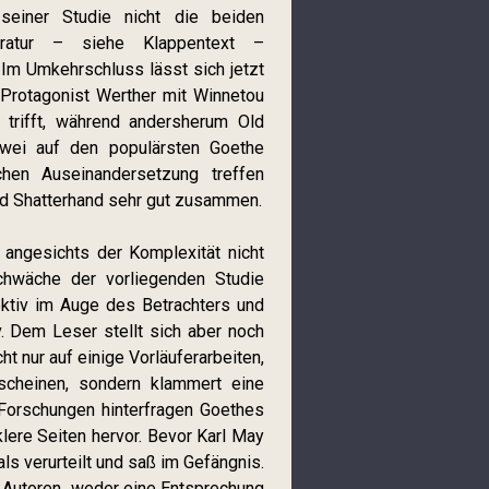
seiner Studie nicht die beiden
eratur – siehe Klappentext –
Im Umkehrschluss lässt sich jetzt
 Protagonist Werther mit Winnetou
 trifft, während andersherum Old
wei auf den populärsten Goethe
ichen Auseinandersetzung treffen
d Shatterhand sehr gut zusammen.
r angesichts der Komplexität nicht
chwäche der vorliegenden Studie
ektiv im Auge des Betrachters und
v. Dem Leser stellt sich aber noch
t nur auf einige Vorläuferarbeiten,
rscheinen, sondern klammert eine
Forschungen hinterfragen Goethes
lere Seiten hervor. Bevor Karl May
als verurteilt und saß im Gefängnis.
 Autoren „weder eine Entsprechung