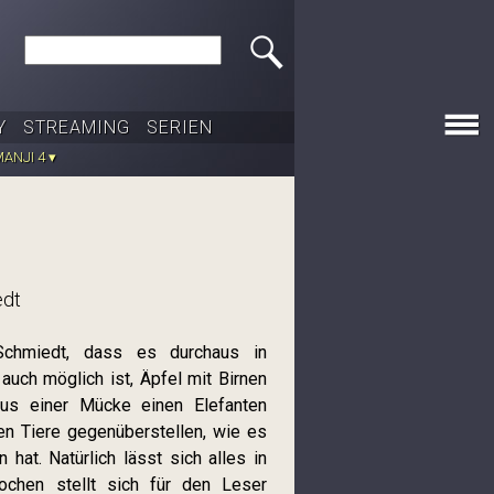
Search this site
Y
STREAMING
SERIEN
ANJI 4 ▾
edt
chmiedt, dass es durchaus in
 auch möglich ist, Äpfel mit Birnen
 aus einer Mücke einen Elefanten
en Tiere gegenüberstellen, wie es
hat. Natürlich lässt sich alles in
ochen stellt sich für den Leser