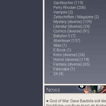
Sachbücher (119)
Perry Rhodan (206)
Vampire (2)
Zeitschriften / Magazine (2)
Mystery (diverse) (109)
Literatur (diverse) (24)
Comics (diverse) (91)
Babylon 5 (7)
Abenteuer (137)
Alias (1)
E-Book (1)
Krimi (diverse) (24)
Horror (diverse) (118)
Fantasy (diverse) (65)
Farscape (1)
24 (4)
News
God of War: Dave Bautista soll die
Nachfolge von Ryan Hurst als Krato