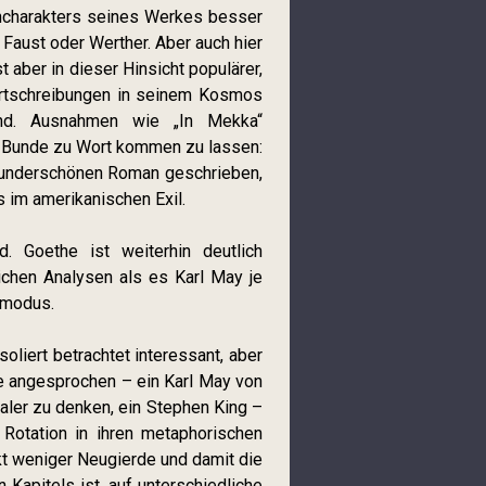
encharakters seines Werkes besser
 Faust oder Werther. Aber auch hier
 aber in dieser Hinsicht populärer,
ortschreibungen in seinem Kosmos
sind. Ausnahmen wie „In Mekka“
im Bunde zu Wort kommen zu lassen:
wunderschönen Roman geschrieben,
 im amerikanischen Exil.
 Goethe ist weiterhin deutlich
tlichen Analysen als es Karl May je
rsmodus.
oliert betrachtet interessant, aber
ie angesprochen – ein Karl May von
ler zu denken, ein Stephen King –
e Rotation in ihren metaphorischen
kt weniger Neugierde und damit die
Kapitels ist, auf unterschiedliche