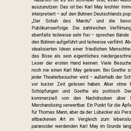
auszunutzen. Das ist bei Karl May leichter. Imm
interpretiert – auf den Bühnen Deutschlands pop
„Der Schuh des Manitu" und die bevor
Publikumserfolge. Die zahlreichen Verfilmu
ebenfalls teilweise sehr frei – sprechen Bände
den Bühnen aufgeführt und teilweise verfilmt. A
idealisierten Ideen einer friedlichen Mensch
das Böse als sein eigentliches niedergeschr
Leser der ersten Hand kennen. Viele Besucher
noch nie einen Karl May gelesen. Bei Goethe si
jeder Theaterbesucher wird – außerhalb der Sch
vor kurzer Zeit gelesen haben. Aber ohne 
Schöpfungen und Goethe als politisch Den
kommerziell von den Nachdrucken über 
Merchandising verwertbar. Ein Punkt für die Äpfe
für Thomas Mann, aber da der Lübecker als Persö
altbackenen Art im Vergleich zum lebens
paranoider werdenden Karl May im Grunde langw