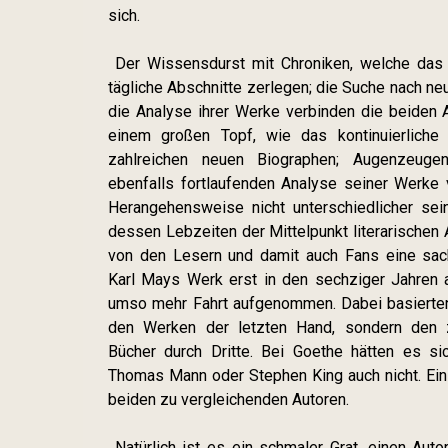
sich.
Der Wissensdurst mit Chroniken, welche das
tägliche Abschnitte zerlegen; die Suche nach n
die Analyse ihrer Werke verbinden die beiden A
einem großen Topf, wie das kontinuierlich
zahlreichen neuen Biographen; Augenzeugenb
ebenfalls fortlaufenden Analyse seiner Werke v
Herangehensweise nicht unterschiedlicher se
dessen Lebzeiten der Mittelpunkt literarischen
von den Lesern und damit auch Fans eine sac
Karl Mays Werk erst in den sechziger Jahren 
umso mehr Fahrt aufgenommen. Dabei basierten
den Werken der letzten Hand, sondern den z
Bücher durch Dritte. Bei Goethe hätten es sic
Thomas Mann oder Stephen King auch nicht. Ei
beiden zu vergleichenden Autoren.
Natürlich ist es ein schmaler Grat, einen Aut