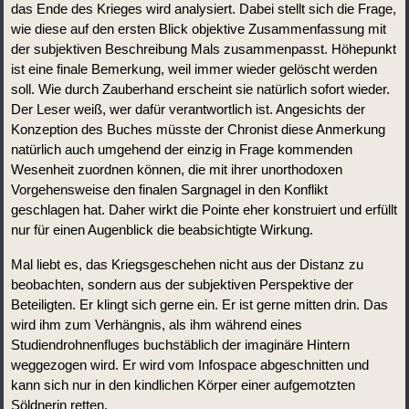
das Ende des Krieges wird analysiert. Dabei stellt sich die Frage, 
wie diese auf den ersten Blick objektive Zusammenfassung mit 
der subjektiven Beschreibung Mals zusammenpasst. Höhepunkt 
ist eine finale Bemerkung, weil immer wieder gelöscht werden 
soll. Wie durch Zauberhand erscheint sie natürlich sofort wieder. 
Der Leser weiß, wer dafür verantwortlich ist. Angesichts der 
Konzeption des Buches müsste der Chronist diese Anmerkung 
natürlich auch umgehend der einzig in Frage kommenden 
Wesenheit zuordnen können, die mit ihrer unorthodoxen 
Vorgehensweise den finalen Sargnagel in den Konflikt 
geschlagen hat. Daher wirkt die Pointe eher konstruiert und erfüllt 
nur für einen Augenblick die beabsichtigte Wirkung. 
Mal liebt es, das Kriegsgeschehen nicht aus der Distanz zu 
beobachten, sondern aus der subjektiven Perspektive der 
Beteiligten. Er klingt sich gerne ein. Er ist gerne mitten drin. Das 
wird ihm zum Verhängnis, als ihm während eines 
Studiendrohnenfluges buchstäblich der imaginäre Hintern 
weggezogen wird. Er wird vom Infospace abgeschnitten und 
kann sich nur in den kindlichen Körper einer aufgemotzten 
Söldnerin retten.