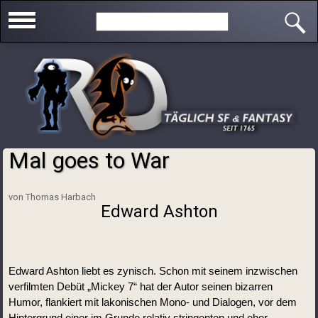
Direkt zum Inhalt
Search this site
Mal goes to War
Sie sind hier
von Thomas Harbach
Edward Ashton
Edward Ashton liebt es zynisch. Schon mit seinem inzwischen 
verfilmten Debüt „Mickey 7“ hat der Autor seinen bizarren 
Humor, flankiert mit lakonischen Mono- und Dialogen, vor dem 
Hintergrund einer im Grunde relativ stringenten und eher 