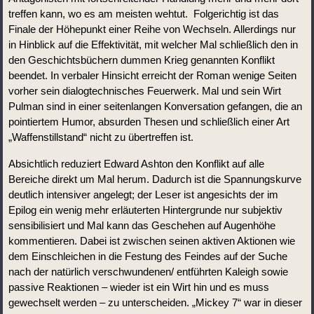
treffen kann, wo es am meisten wehtut.  Folgerichtig ist das 
Finale der Höhepunkt einer Reihe von Wechseln. Allerdings nur 
in Hinblick auf die Effektivität, mit welcher Mal schließlich den in 
den Geschichtsbüchern dummen Krieg genannten Konflikt 
beendet. In verbaler Hinsicht erreicht der Roman wenige Seiten 
vorher sein dialogtechnisches Feuerwerk. Mal und sein Wirt 
Pulman sind in einer seitenlangen Konversation gefangen, die an 
pointiertem Humor, absurden Thesen und schließlich einer Art 
„Waffenstillstand“ nicht zu übertreffen ist.
Absichtlich reduziert Edward Ashton den Konflikt auf alle 
Bereiche direkt um Mal herum. Dadurch ist die Spannungskurve 
deutlich intensiver angelegt; der Leser ist angesichts der im 
Epilog ein wenig mehr erläuterten Hintergrunde nur subjektiv 
sensibilisiert und Mal kann das Geschehen auf Augenhöhe 
kommentieren. Dabei ist zwischen seinen aktiven Aktionen wie 
dem Einschleichen in die Festung des Feindes auf der Suche 
nach der natürlich verschwundenen/ entführten Kaleigh sowie 
passive Reaktionen – wieder ist ein Wirt hin und es muss 
gewechselt werden – zu unterscheiden. „Mickey 7“ war in dieser 