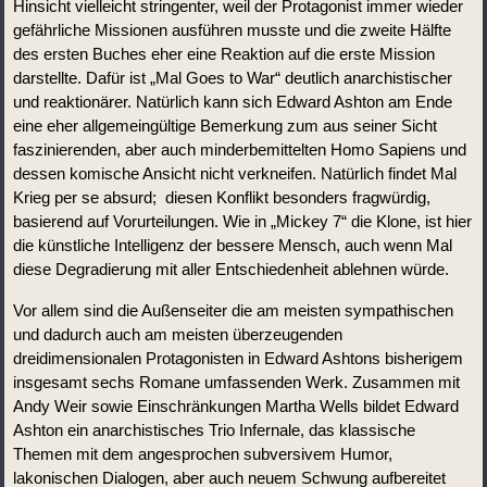
Hinsicht vielleicht stringenter, weil der Protagonist immer wieder 
gefährliche Missionen ausführen musste und die zweite Hälfte 
des ersten Buches eher eine Reaktion auf die erste Mission 
darstellte. Dafür ist „Mal Goes to War“ deutlich anarchistischer 
und reaktionärer. Natürlich kann sich Edward Ashton am Ende 
eine eher allgemeingültige Bemerkung zum aus seiner Sicht 
faszinierenden, aber auch minderbemittelten Homo Sapiens und 
dessen komische Ansicht nicht verkneifen. Natürlich findet Mal 
Krieg per se absurd;  diesen Konflikt besonders fragwürdig, 
basierend auf Vorurteilungen. Wie in „Mickey 7“ die Klone, ist hier 
die künstliche Intelligenz der bessere Mensch, auch wenn Mal 
diese Degradierung mit aller Entschiedenheit ablehnen würde.
Vor allem sind die Außenseiter die am meisten sympathischen 
und dadurch auch am meisten überzeugenden 
dreidimensionalen Protagonisten in Edward Ashtons bisherigem 
insgesamt sechs Romane umfassenden Werk. Zusammen mit 
Andy Weir sowie Einschränkungen Martha Wells bildet Edward 
Ashton ein anarchistisches Trio Infernale, das klassische 
Themen mit dem angesprochen subversivem Humor, 
lakonischen Dialogen, aber auch neuem Schwung aufbereitet 