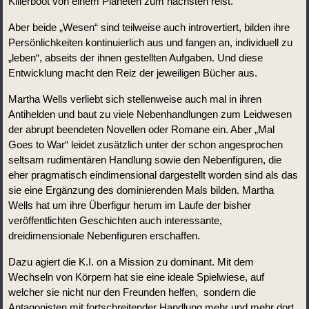
Killerboot von einem Planeten zum nächsten reist.
Aber beide „Wesen“ sind teilweise auch introvertiert, bilden ihre 
Persönlichkeiten kontinuierlich aus und fangen an, individuell zu 
„leben“, abseits der ihnen gestellten Aufgaben. Und diese 
Entwicklung macht den Reiz der jeweiligen Bücher aus.
Martha Wells verliebt sich stellenweise auch mal in ihren 
Antihelden und baut zu viele Nebenhandlungen zum Leidwesen 
der abrupt beendeten Novellen oder Romane ein. Aber „Mal 
Goes to War“ leidet zusätzlich unter der schon angesprochen 
seltsam rudimentären Handlung sowie den Nebenfiguren, die 
eher pragmatisch eindimensional dargestellt worden sind als das 
sie eine Ergänzung des dominierenden Mals bilden. Martha 
Wells hat um ihre Überfigur herum im Laufe der bisher 
veröffentlichten Geschichten auch interessante, 
dreidimensionale Nebenfiguren erschaffen. 
Dazu agiert die K.I. on a Mission zu dominant. Mit dem 
Wechseln von Körpern hat sie eine ideale Spielwiese, auf 
welcher sie nicht nur den Freunden helfen,  sondern die 
Antagonisten mit fortschreitender Handlung mehr und mehr dort 