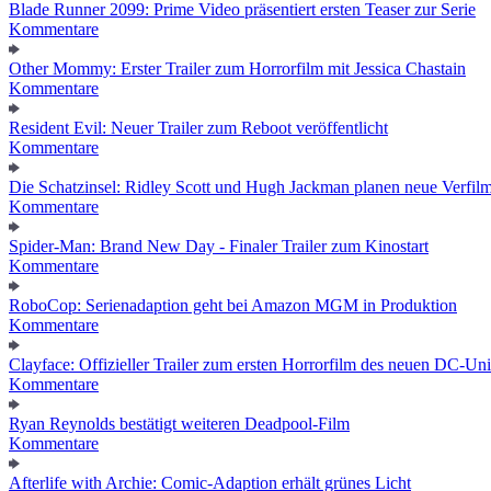
Blade Runner 2099: Prime Video präsentiert ersten Teaser zur Serie
Kommentare
Other Mommy: Erster Trailer zum Horrorfilm mit Jessica Chastain
Kommentare
Resident Evil: Neuer Trailer zum Reboot veröffentlicht
Kommentare
Die Schatzinsel: Ridley Scott und Hugh Jackman planen neue Verfil
Kommentare
Spider-Man: Brand New Day - Finaler Trailer zum Kinostart
Kommentare
RoboCop: Serienadaption geht bei Amazon MGM in Produktion
Kommentare
Clayface: Offizieller Trailer zum ersten Horrorfilm des neuen DC-Un
Kommentare
Ryan Reynolds bestätigt weiteren Deadpool-Film
Kommentare
Afterlife with Archie: Comic-Adaption erhält grünes Licht