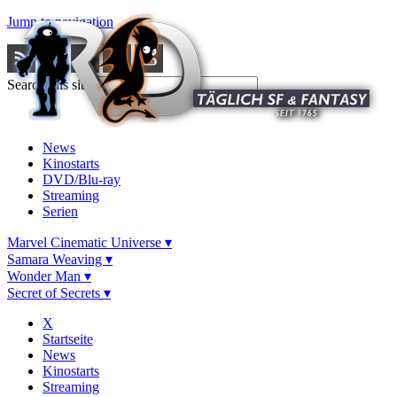
Jump to navigation
Search this site
News
Kinostarts
DVD/Blu-ray
Streaming
Serien
Marvel Cinematic Universe ▾
Samara Weaving ▾
Wonder Man ▾
Secret of Secrets ▾
X
Startseite
News
Kinostarts
Streaming