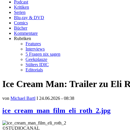
Podcast
Kritiken
Serien
Blu-ray & DVD
Comics
Bücher
Kommentare
Rubriken
Features
Interviews
5 Fragen nix sagen
Geekplauze
Sülters IDIC
Editorials
Ice Cream Man: Trailer zu Eli 
von
Michael Bartl
I 24.06.2026 - 08:38
ice_cream_man_film_eli_roth_2.jpg
©STUDIOCANAL