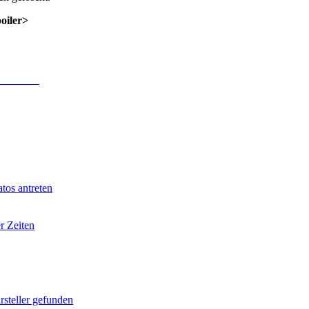
poiler>
 Anmeldung
.
tos antreten
r Zeiten
rsteller gefunden