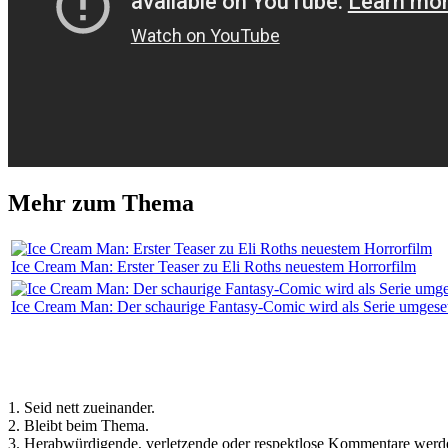
Mehr zum Thema
Ice Cream Man: Erster Teaser zu Eli Roths neuestem Horrorfilm
Ice Cream Man: Der schaurige Fantasy-Comic wird als Serie umgese
Regeln für Kommentare:
1. Seid nett zueinander.
2. Bleibt beim Thema.
3. Herabwürdigende, verletzende oder respektlose Kommentare werde