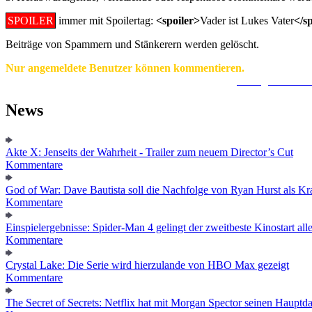
SPOILER
immer mit Spoilertag:
<spoiler>
Vader ist Lukes Vater
</s
Beiträge von Spammern und Stänkerern werden gelöscht.
Nur angemeldete Benutzer können kommentieren.
Ein Konto zu erstellen ist einfach und unkompliziert.
Hier geht's zur
News
Akte X: Jenseits der Wahrheit - Trailer zum neuem Director’s Cut
Kommentare
God of War: Dave Bautista soll die Nachfolge von Ryan Hurst als Kra
Kommentare
Einspielergebnisse: Spider-Man 4 gelingt der zweitbeste Kinostart alle
Kommentare
Crystal Lake: Die Serie wird hierzulande von HBO Max gezeigt
Kommentare
The Secret of Secrets: Netflix hat mit Morgan Spector seinen Hauptda