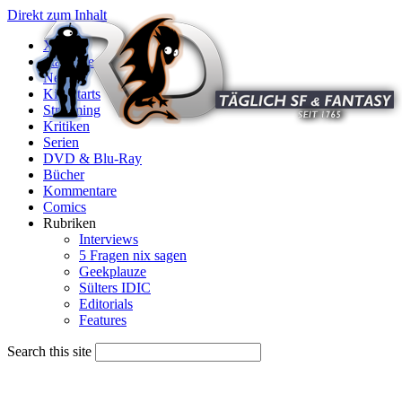
Direkt zum Inhalt
X
Startseite
News
Kinostarts
Streaming
Kritiken
Serien
DVD & Blu-Ray
Bücher
Kommentare
Comics
Rubriken
Interviews
5 Fragen nix sagen
Geekplauze
Sülters IDIC
Editorials
Features
Search this site