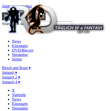
Jump to navigation
Search this site
News
Kinostarts
DVD/Blu-ray
Streaming
Serien
Blood and Bone ▾
Jumanji ▾
Jumanji 2 ▾
Jumanji 4 ▾
X
Startseite
News
Kinostarts
Streaming