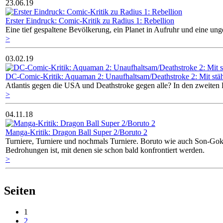
23.06.19
Erster Eindruck: Comic-Kritik zu Radius 1: Rebellion
Eine tief gespaltene Bevölkerung, ein Planet in Aufruhr und eine ung
>
03.02.19
DC-Comic-Kritik: Aquaman 2: Unaufhaltsam/Deathstroke 2: Mit stäh
Atlantis gegen die USA und Deathstroke gegen alle? In den zweite
>
04.11.18
Manga-Kritik: Dragon Ball Super 2/Boruto 2
Turniere, Turniere und nochmals Turniere. Boruto wie auch Son-Goku 
Bedrohungen ist, mit denen sie schon bald konfrontiert werden.
>
Seiten
1
2