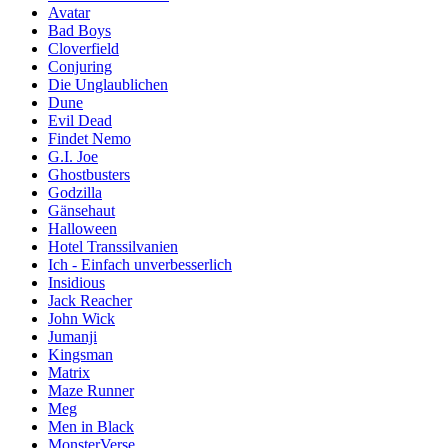
Avatar
Bad Boys
Cloverfield
Conjuring
Die Unglaublichen
Dune
Evil Dead
Findet Nemo
G.I. Joe
Ghostbusters
Godzilla
Gänsehaut
Halloween
Hotel Transsilvanien
Ich - Einfach unverbesserlich
Insidious
Jack Reacher
John Wick
Jumanji
Kingsman
Matrix
Maze Runner
Meg
Men in Black
MonsterVerse