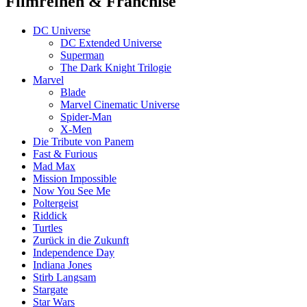
Filmreihen & Franchise
DC Universe
DC Extended Universe
Superman
The Dark Knight Trilogie
Marvel
Blade
Marvel Cinematic Universe
Spider-Man
X-Men
Die Tribute von Panem
Fast & Furious
Mad Max
Mission Impossible
Now You See Me
Poltergeist
Riddick
Turtles
Zurück in die Zukunft
Independence Day
Indiana Jones
Stirb Langsam
Stargate
Star Wars