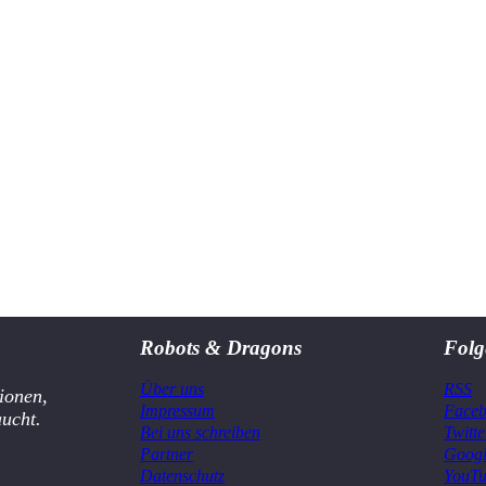
Robots & Dragons
Folg
Über uns
RSS
ionen,
Impressum
Face
aucht.
Bei uns schreiben
Twitte
Partner
Goog
Datenschutz
YouT