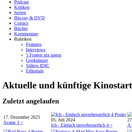
Podcast
Kritiken
Serien
Blu-ray & DVD
Comics
Bücher
Kommentare
Rubriken
Features
Interviews
5 Fragen nix sagen
Geekplauze
Sülters IDIC
Editorials
Aktuelle und künftige Kinostart
Zuletzt angelaufen
17. Dezember 2025
05. Juli 2024
27
Avatar 3 >
Ich - Einfach unverbesserlich 4 >
A 