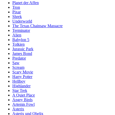
Planet der Affen
Tron
Pixar
Shrek
Underworld
The Texas Chainsaw Massacre
Terminator
Alien
Babylon 5
Tolkien
Jurassic Park
James Bond
Predator
Saw
Scream
Scary Movie
Harry Potter
Hellboy
Highlander
Star Trek
A Quiet Place
Angry Birds
Artemis Fowl
Asterix
Asterix und Obelix