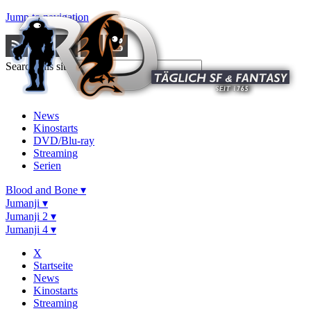
Jump to navigation
Search this site
News
Kinostarts
DVD/Blu-ray
Streaming
Serien
Blood and Bone ▾
Jumanji ▾
Jumanji 2 ▾
Jumanji 4 ▾
X
Startseite
News
Kinostarts
Streaming