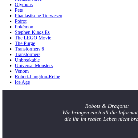
Olympus
Pets
Phantastische Tierwesen
Poirot
Pokémon
Stephen Kings Es
The LEGO Movie
The Purge
Transformers 6
Transformers
Unbreakable
Universal Monsters
Venom
Robert-Langdon-Reihe
Ice Age
Robots & Dragons:
Wir bringen euch all die Informat
die ihr im realen Leben nicht br