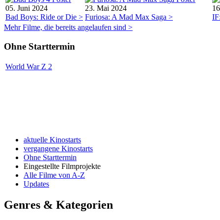
05. Juni 2024
23. Mai 2024
16
Bad Boys: Ride or Die >
Furiosa: A Mad Max Saga >
IF
Mehr Filme, die bereits angelaufen sind >
Ohne Starttermin
World War Z 2
aktuelle Kinostarts
vergangene Kinostarts
Ohne Starttermin
Eingestellte Filmprojekte
Alle Filme von A-Z
Updates
Genres & Kategorien