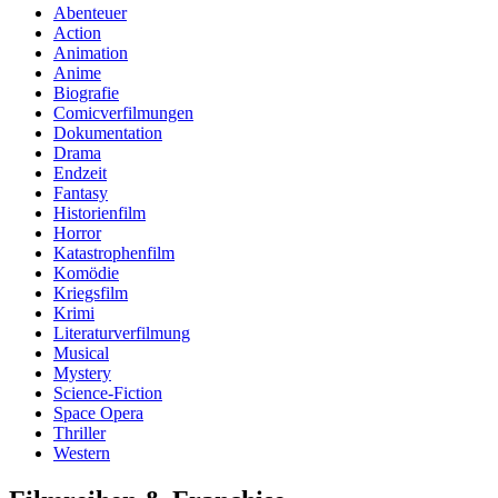
Abenteuer
Action
Animation
Anime
Biografie
Comicverfilmungen
Dokumentation
Drama
Endzeit
Fantasy
Historienfilm
Horror
Katastrophenfilm
Komödie
Kriegsfilm
Krimi
Literaturverfilmung
Musical
Mystery
Science-Fiction
Space Opera
Thriller
Western