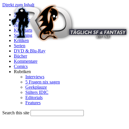
Direkt zum Inhalt
X
Startseite
News
Kinostarts
Streaming
Kritiken
Serien
DVD & Blu-Ray
Bücher
Kommentare
Comics
Rubriken
Interviews
5 Fragen nix sagen
Geekplauze
Sülters IDIC
Editorials
Features
Search this site