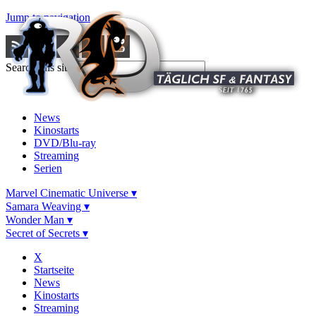
Jump to navigation
Search this site
News
Kinostarts
DVD/Blu-ray
Streaming
Serien
Marvel Cinematic Universe ▾
Samara Weaving ▾
Wonder Man ▾
Secret of Secrets ▾
X
Startseite
News
Kinostarts
Streaming