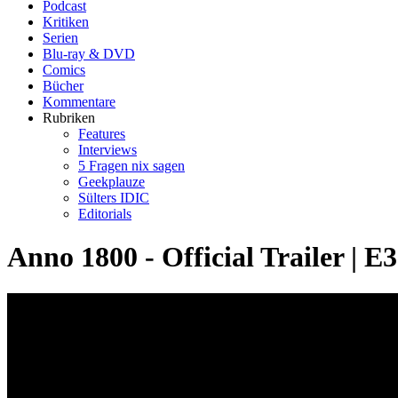
Podcast
Kritiken
Serien
Blu-ray & DVD
Comics
Bücher
Kommentare
Rubriken
Features
Interviews
5 Fragen nix sagen
Geekplauze
Sülters IDIC
Editorials
Anno 1800 - Official Trailer | E