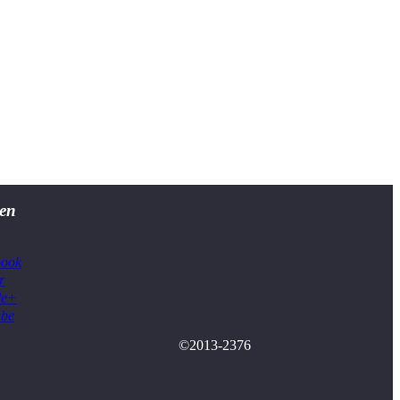
en
book
r
le+
ube
©2013-2376