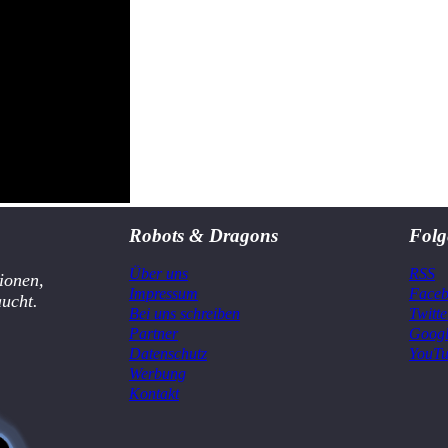
Robots & Dragons
Folg
Über uns
RSS
ionen,
Impressum
Face
aucht.
Bei uns schreiben
Twitte
Partner
Goog
Datenschutz
YouT
Werbung
Kontakt