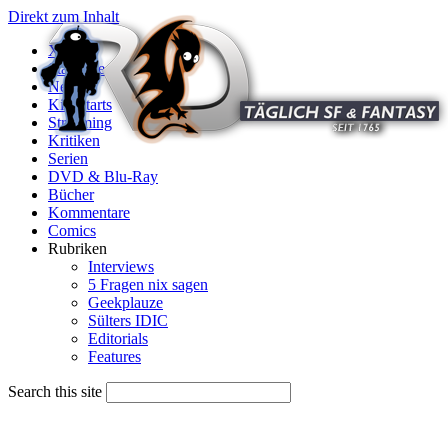
Direkt zum Inhalt
X
Startseite
News
Kinostarts
Streaming
Kritiken
Serien
DVD & Blu-Ray
Bücher
Kommentare
Comics
Rubriken
Interviews
5 Fragen nix sagen
Geekplauze
Sülters IDIC
Editorials
Features
Search this site