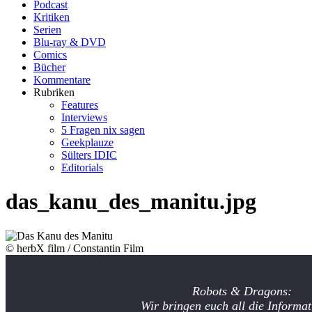
Podcast
Kritiken
Serien
Blu-ray & DVD
Comics
Bücher
Kommentare
Rubriken
Features
Interviews
5 Fragen nix sagen
Geekplauze
Sülters IDIC
Editorials
das_kanu_des_manitu.jpg
© herbX film / Constantin Film
Robots & Dragons:
Wir bringen euch all die Informat