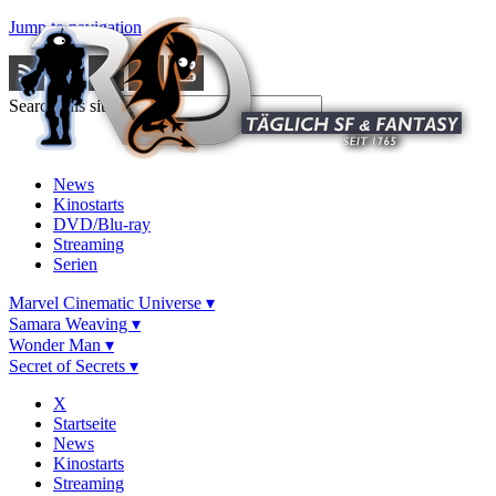
Jump to navigation
Search this site
News
Kinostarts
DVD/Blu-ray
Streaming
Serien
Marvel Cinematic Universe ▾
Samara Weaving ▾
Wonder Man ▾
Secret of Secrets ▾
X
Startseite
News
Kinostarts
Streaming