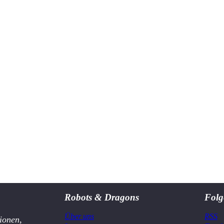
Robots & Dragons
Folg
Über uns
RSS
ionen,