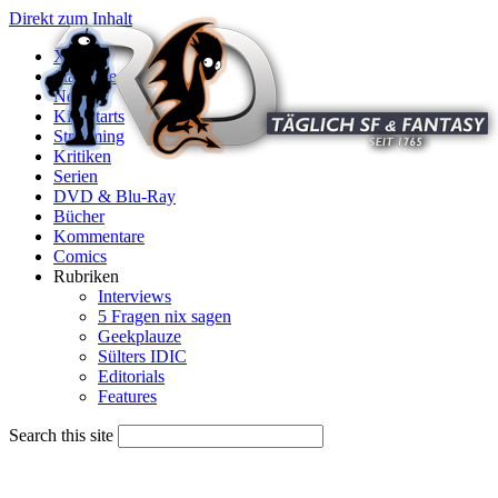
Direkt zum Inhalt
X
Startseite
News
Kinostarts
Streaming
Kritiken
Serien
DVD & Blu-Ray
Bücher
Kommentare
Comics
Rubriken
Interviews
5 Fragen nix sagen
Geekplauze
Sülters IDIC
Editorials
Features
Search this site