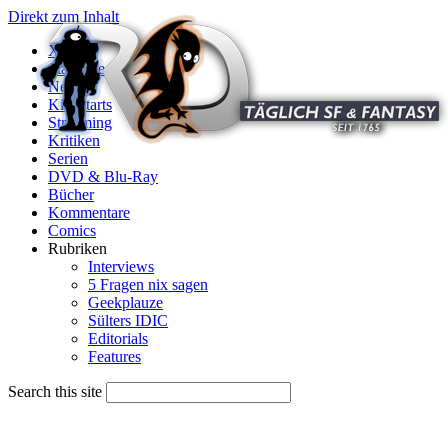
Direkt zum Inhalt
X
Startseite
News
Kinostarts
Streaming
Kritiken
Serien
DVD & Blu-Ray
Bücher
Kommentare
Comics
Rubriken
Interviews
5 Fragen nix sagen
Geekplauze
Sülters IDIC
Editorials
Features
Search this site