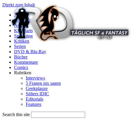
Direkt zum Inhalt
X
Startseite
News
Kinostarts
Streaming
Kritiken
Serien
DVD & Blu-Ray
Bücher
Kommentare
Comics
Rubriken
Interviews
5 Fragen nix sagen
Geekplauze
Sülters IDIC
Editorials
Features
Search this site