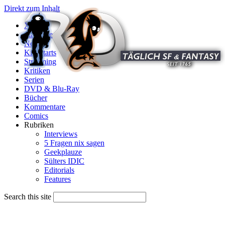
Direkt zum Inhalt
X
Startseite
News
Kinostarts
Streaming
Kritiken
Serien
DVD & Blu-Ray
Bücher
Kommentare
Comics
Rubriken
Interviews
5 Fragen nix sagen
Geekplauze
Sülters IDIC
Editorials
Features
Search this site