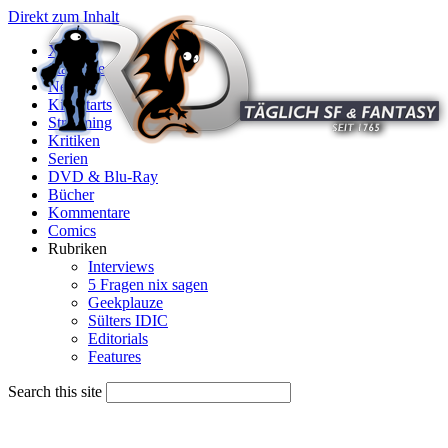
Direkt zum Inhalt
X
Startseite
News
Kinostarts
Streaming
Kritiken
Serien
DVD & Blu-Ray
Bücher
Kommentare
Comics
Rubriken
Interviews
5 Fragen nix sagen
Geekplauze
Sülters IDIC
Editorials
Features
Search this site