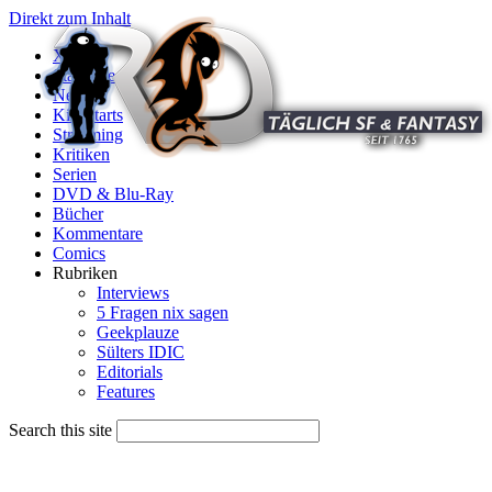
Direkt zum Inhalt
X
Startseite
News
Kinostarts
Streaming
Kritiken
Serien
DVD & Blu-Ray
Bücher
Kommentare
Comics
Rubriken
Interviews
5 Fragen nix sagen
Geekplauze
Sülters IDIC
Editorials
Features
Search this site