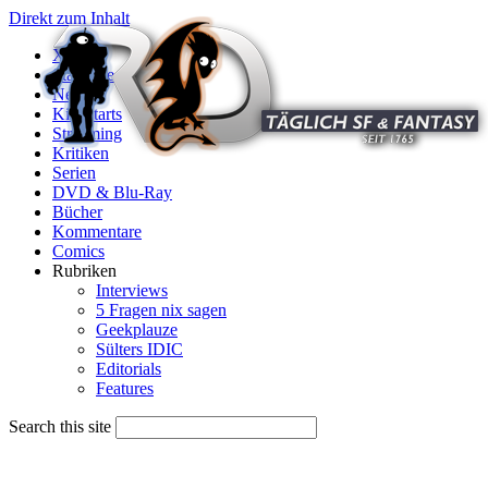
Direkt zum Inhalt
X
Startseite
News
Kinostarts
Streaming
Kritiken
Serien
DVD & Blu-Ray
Bücher
Kommentare
Comics
Rubriken
Interviews
5 Fragen nix sagen
Geekplauze
Sülters IDIC
Editorials
Features
Search this site