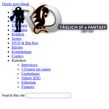
Direkt zum Inhalt
X
Startseite
News
Kinostarts
Streaming
Kritiken
Serien
DVD & Blu-Ray
Bücher
Kommentare
Comics
Rubriken
Interviews
5 Fragen nix sagen
Geekplauze
Sülters IDIC
Editorials
Features
Search this site