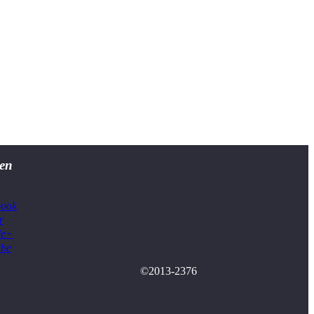
en
book
r
le+
ube
©2013-2376