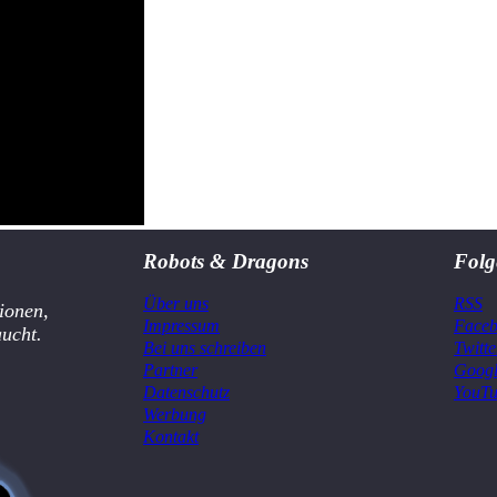
Robots & Dragons
Folg
Über uns
RSS
ionen,
Impressum
Face
aucht.
Bei uns schreiben
Twitte
Partner
Goog
Datenschutz
YouT
Werbung
Kontakt