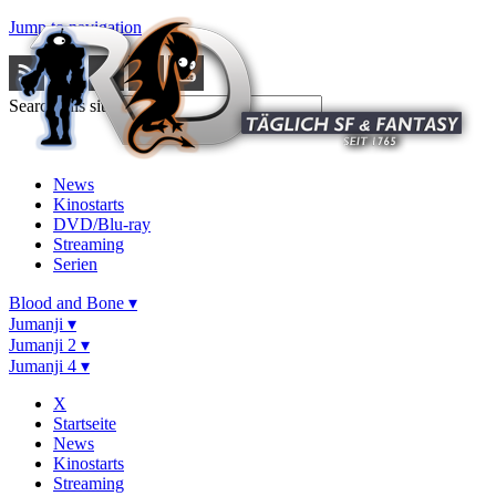
Jump to navigation
Search this site
News
Kinostarts
DVD/Blu-ray
Streaming
Serien
Blood and Bone ▾
Jumanji ▾
Jumanji 2 ▾
Jumanji 4 ▾
X
Startseite
News
Kinostarts
Streaming