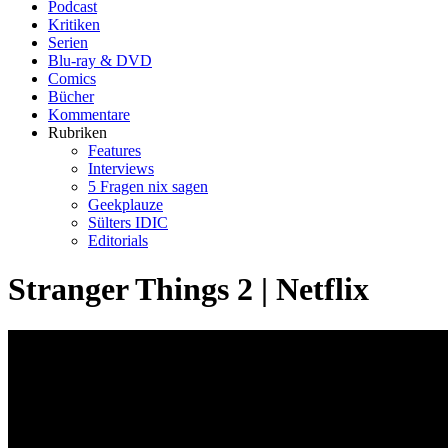
Podcast
Kritiken
Serien
Blu-ray & DVD
Comics
Bücher
Kommentare
Rubriken
Features
Interviews
5 Fragen nix sagen
Geekplauze
Sülters IDIC
Editorials
Stranger Things 2 | Netflix