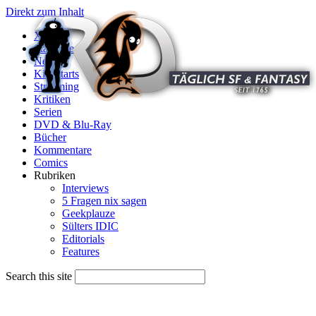
Direkt zum Inhalt
X
Startseite
News
Kinostarts
Streaming
Kritiken
Serien
DVD & Blu-Ray
Bücher
Kommentare
Comics
Rubriken
Interviews
5 Fragen nix sagen
Geekplauze
Sülters IDIC
Editorials
Features
Search this site