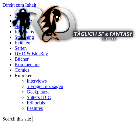
Direkt zum Inhalt
X
Startseite
News
Kinostarts
Streaming
Kritiken
Serien
DVD & Blu-Ray
Bücher
Kommentare
Comics
Rubriken
Interviews
5 Fragen nix sagen
Geekplauze
Sülters IDIC
Editorials
Features
Search this site